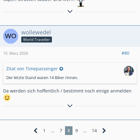
Timepassenger...
wollewedel
World Traveller
#80
15. März 2026
Zitat von Timepassenger
Der letzte Stand waren 14 Biker /innen.
Da werden sich hoffentlich / bestimmt noch einige anmelden
GlG.Wolfgang aus dem schönen Bergischen Land
1
…
7
8
9
…
14