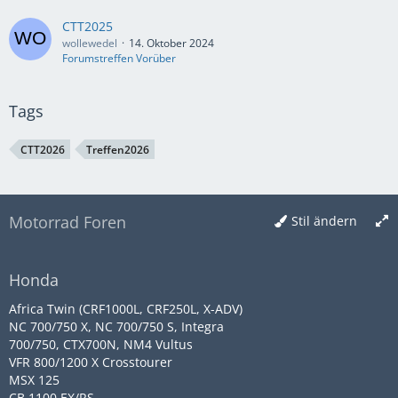
CTT2025
wollewedel
14. Oktober 2024
Forumstreffen Vorüber
Tags
CTT2026
Treffen2026
Motorrad Foren
Stil ändern
Honda
Africa Twin (CRF1000L, CRF250L, X-ADV)
NC 700/750 X, NC 700/750 S, Integra
700/750, CTX700N, NM4 Vultus
VFR 800/1200 X Crosstourer
MSX 125
CB 1100 EX/RS