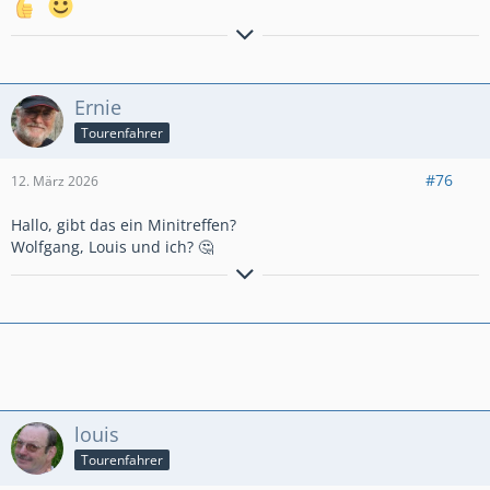
immer eine Gute Fahrt,
viele Grüße
Louis
Ernie
Tourenfahrer
#76
12. März 2026
Hallo, gibt das ein Minitreffen?
Wolfgang, Louis und ich? 🤔
der sich auf das CTT2026
freut.....
louis
Tourenfahrer