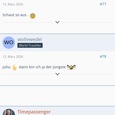
#77
12. März 2026
Schaut so aus.
immer eine Gute Fahrt,
viele Grüße
Louis
wollewedel
World Traveller
#78
12. März 2026
juhu
dann bin ich ja der jüngste
GlG.Wolfgang aus dem schönen Bergischen Land
Timepassenger