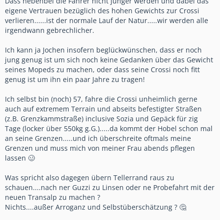
Dass nebenbei die Fahrer nicht jünger werden und dabei das
eigene Vertrauen bezüglich des hohen Gewichts zur Crossi
verlieren......ist der normale Lauf der Natur.....wir werden alle
irgendwann gebrechlicher.
Ich kann ja Jochen insofern beglückwünschen, dass er noch
jung genug ist um sich noch keine Gedanken über das Gewicht
seines Mopeds zu machen, oder dass seine Crossi noch fitt
genug ist um ihn ein paar Jahre zu tragen!
Ich selbst bin (noch) 57, fahre die Crossi unheimlich gerne
auch auf extremem Terrain und abseits befestigter Straßen
(z.B. Grenzkammstraße) inclusive Sozia und Gepäck für zig
Tage (locker über 550kg g.G.).....da kommt der Hobel schon mal
an seine Grenzen.....und ich überschreite oftmals meine
Grenzen und muss mich von meiner Frau abends pflegen
lassen 🥴
Was spricht also dagegen übern Tellerrand raus zu
schauen....nach ner Guzzi zu Linsen oder ne Probefahrt mit der
neuen Transalp zu machen ?
Nichts....außer Arroganz und Selbstüberschätzung ? 🤔