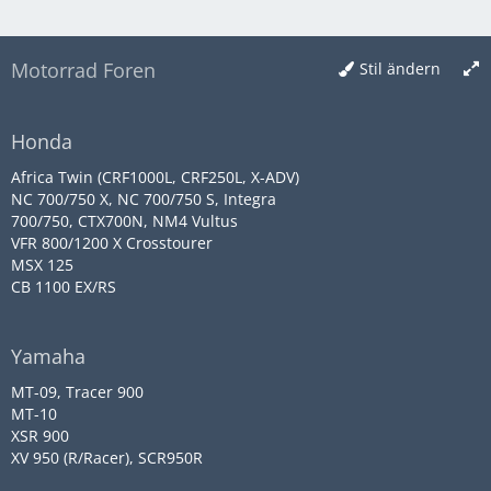
Motorrad Foren
Stil ändern
Honda
Africa Twin (CRF1000L, CRF250L, X-ADV)
NC 700/750 X, NC 700/750 S, Integra
700/750, CTX700N, NM4 Vultus
VFR 800/1200 X Crosstourer
MSX 125
CB 1100 EX/RS
Yamaha
MT-09, Tracer 900
MT-10
XSR 900
XV 950 (R/Racer), SCR950R