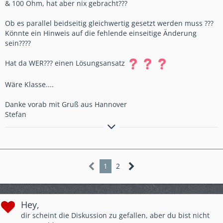
& 100 Ohm, hat aber nix gebracht???
Ob es parallel beidseitig gleichwertig gesetzt werden muss ???
Könnte ein Hinweis auf die fehlende einseitige Änderung
sein????
Hat da WER??? einen Lösungsansatz
Wäre Klasse....
Danke vorab mit Gruß aus Hannover
Stefan
Every man has a right to his opinion, but no man has a right to be
wrong in his facts.
1
2
Hey,
dir scheint die Diskussion zu gefallen, aber du bist nicht