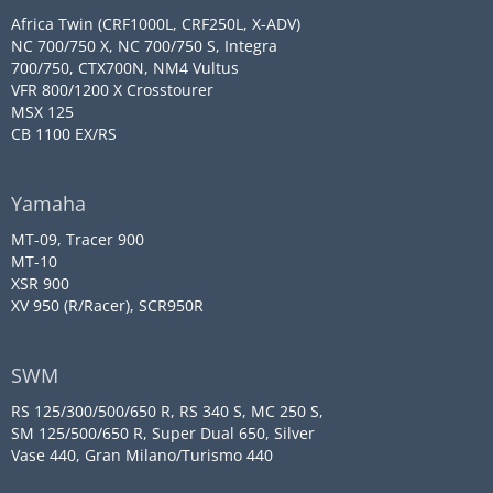
Africa Twin (CRF1000L, CRF250L, X-ADV)
NC 700/750 X, NC 700/750 S, Integra
700/750, CTX700N, NM4 Vultus
VFR 800/1200 X Crosstourer
MSX 125
CB 1100 EX/RS
Yamaha
MT-09, Tracer 900
MT-10
XSR 900
XV 950 (R/Racer), SCR950R
SWM
RS 125/300/500/650 R, RS 340 S, MC 250 S,
SM 125/500/650 R, Super Dual 650, Silver
Vase 440, Gran Milano/Turismo 440