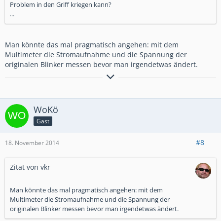
Problem in den Griff kriegen kann?
...
Man könnte das mal pragmatisch angehen: mit dem
Multimeter die Stromaufnahme und die Spannung der
originalen Blinker messen bevor man irgendetwas ändert.
Gruß vom Westerwald, volker
---
Es ist schwieriger, eine vorgefasste
Meinung zu zertrümmern als ein Atom (Albert Einstein).
WoKö
Gast
Mein CT (2015-2023 gefahren):
#8
18. November 2014
Zitat von vkr
Man könnte das mal pragmatisch angehen: mit dem
Multimeter die Stromaufnahme und die Spannung der
originalen Blinker messen bevor man irgendetwas ändert.