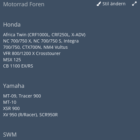
Motorrad Foren
Stil ändern
Honda
Africa Twin (CRF1000L, CRF250L, X-ADV)
NC 700/750 X, NC 700/750 S, Integra
700/750, CTX700N, NM4 Vultus
VFR 800/1200 X Crosstourer
MSX 125
CB 1100 EX/RS
Yamaha
MT-09, Tracer 900
MT-10
XSR 900
XV 950 (R/Racer), SCR950R
SWM