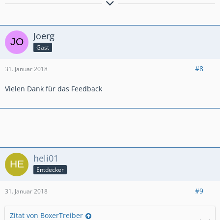
Grüße aus Schleswig-Holstein
...................................
Dirk
Joerg
... nach 2 Crosstourern mit
DCT
ab Juli 2017
auf Ducati Multistrada 1200 Enduro unterwegs
Gast
#8
31. Januar 2018
Vielen Dank für das Feedback
heli01
Entdecker
#9
31. Januar 2018
Zitat von BoxerTreiber