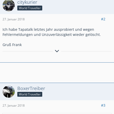
citykurier
World Traveller
#2
27. Januar 2018
Ich habe Tapatalk letztes Jahr ausprobiert und wegen
Fehlermeldungen und Unzuverlässigkeit wieder gelöscht.
Gruß Frank
´15er Crosstourer DCT,Honda-Koffersatz, Ermax-
Tourenscheibe,GSG-Crashpads,Bagster-Tankschutz,Givi-
xStream-Werkzeugtasche, lights4all-Rauchglas-Rücklicht,SW-
Hauptständer,SW-Fußrasten,Bodystyle-Hinterradabdeckung,
Givi-Motorschutz,BSG-Kardanschutz
BoxerTreiber
World Traveller
#3
27. Januar 2018