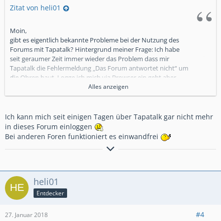
Zitat von heli01
Moin,
gibt es eigentlich bekannte Probleme bei der Nutzung des
Forums mit Tapatalk? Hintergrund meiner Frage: Ich habe
seit geraumer Zeit immer wieder das Problem dass mir
Tapatalk die Fehlermeldung „Das Forum antwortet nicht“ um
die Ohren haut. Logge ich mich via Browser ein geht aber
alles.
Alles anzeigen
Nur bei mir oder sonst noch bei jemanden?
Viele Grüße
Ich kann mich seit einigen Tagen über Tapatalk gar nicht mehr
Norbert
in dieses Forum einloggen
Bei anderen Foren funktioniert es einwandfrei
Grüße aus Schleswig-Holstein
...................................
Dirk
heli01
... nach 2 Crosstourern mit
DCT
ab Juli 2017
auf Ducati Multistrada 1200 Enduro unterwegs
Entdecker
#4
27. Januar 2018