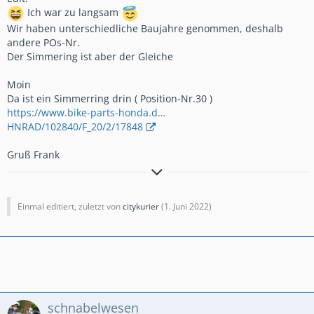
Ich war zu langsam
Wir haben unterschiedliche Baujahre genommen, deshalb
andere POs-Nr.
Der Simmering ist aber der Gleiche
Moin
Da ist ein Simmerring drin ( Position-Nr.30 )
https://www.bike-parts-honda.d…
HNRAD/102840/F_20/2/17848
Gruß Frank
´15er Crosstourer DCT,Honda-Koffersatz, Ermax-
Tourenscheibe,GSG-Crashpads,Bagster-Tankschutz,Givi-
xStream-Werkzeugtasche, lights4all-Rauchglas-Rücklicht,SW-
Einmal editiert, zuletzt von
citykurier
(
1. Juni 2022
)
Hauptständer,SW-Fußrasten,Bodystyle-Hinterradabdeckung,
Givi-Motorschutz,BSG-Kardanschutz
schnabelwesen