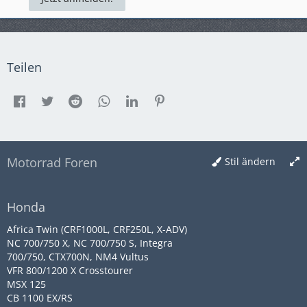
Teilen
Motorrad Foren
Stil ändern
Honda
Africa Twin (CRF1000L, CRF250L, X-ADV)
NC 700/750 X, NC 700/750 S, Integra
700/750, CTX700N, NM4 Vultus
VFR 800/1200 X Crosstourer
MSX 125
CB 1100 EX/RS