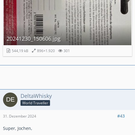
20241230_150606.jpg
544,19 kB
896×1.920
301
DeltaWhisky
World Traveller
#43
31. Dezember 2024
Super, Jochen,