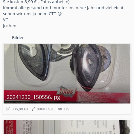
Sie kosten 8,99 € - Fotos anbei ;o)
Kommt alle gesund und munter ins neue Jahr und vielleicht
sehen wir uns ja beim CTT 😉
VG
Jochen
Bilder
20241230_150556.jpg
335,88 kB
896×1.920
319