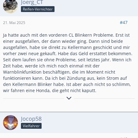
Joerg_CT
Reifen-Vernichter
#47
21. Mai 2025
Ja hatte auch mit den vorderen CL Blinkern Probleme. Erst ist
Grüße Jörg
einer ausgefallen, der dann wieder ging. Dann sind beide
ausgefallen, habe sie direkt zu Kellermann geschickt und mir
vorher zwei neue gekauft. Habe das Geld erstattet bekommen.
Seit dem laufen sie ohne Probleme, seit letztes Jahr. Wenn ich
Zeit habe, werde ich mich noch einmal mit der
Warnblinkfunktion beschäftigen, die im Moment nicht
funktionieren kann. Da ich bei Zündung aus, kein Strom auf
den Kellermann Blinker habe. Ist aber auch nicht so schlimm,
wir fahren eine Honda, die geht nicht kaputt.
Fahre immer schneller, als der Sensenmann fliegen kann.
Jocop58
Vielfahrer