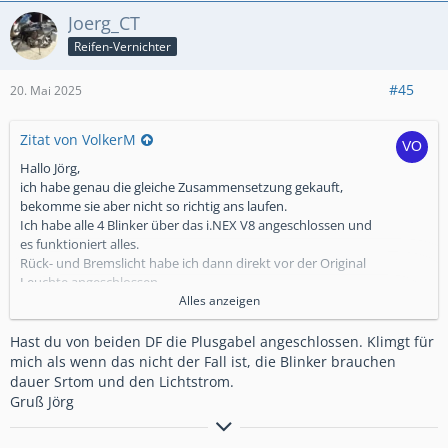
Joerg_CT
Reifen-Vernichter
#45
20. Mai 2025
Zitat von VolkerM
Hallo Jörg,
ich habe genau die gleiche Zusammensetzung gekauft,
bekomme sie aber nicht so richtig ans laufen.
Ich habe alle 4 Blinker über das i.NEX V8 angeschlossen und
es funktioniert alles.
Rück- und Bremslicht habe ich dann direkt vor der Original
Leuchte angeschlossen.
Bei mit funktioniert aber nur eine Rückleuchte dauerhaft. Die
Alles anzeigen
zweite leuchtet nur, wenn ich die Blinkeranlage einschalte.
Schalte ich sie wieder aus, dann erlischt das Rücklicht nach 2
Hast du von beiden DF die Plusgabel angeschlossen. Klimgt für
Sekunden wieder...
mich als wenn das nicht der Fall ist, die Blinker brauchen
Hattest du ähnliche Probleme oder hat jemand anderes
dauer Srtom und den Lichtstrom.
solche Probleme beim Einbau gehabt? Die Techniker von
Gruß Jörg
Kellermann konnten mir leider auch noch keine Lösung
Fahre immer schneller, als der Sensenmann fliegen kann.
bieten.