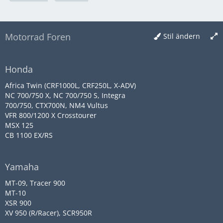
Motorrad Foren
Stil ändern
Honda
Africa Twin (CRF1000L, CRF250L, X-ADV)
NC 700/750 X, NC 700/750 S, Integra
700/750, CTX700N, NM4 Vultus
VFR 800/1200 X Crosstourer
MSX 125
CB 1100 EX/RS
Yamaha
MT-09, Tracer 900
MT-10
XSR 900
XV 950 (R/Racer), SCR950R