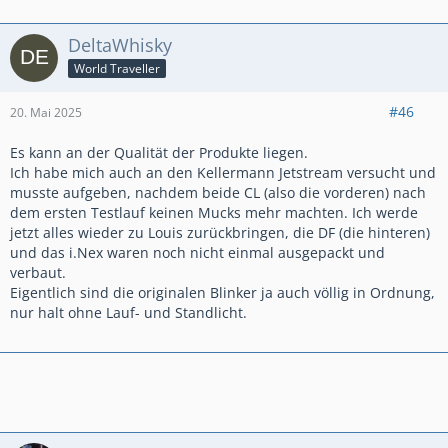
Habe sogar 2 weitere Jetstream DF gekauft, um einen defekt
auszuschließen. Das Problem bleibt aber bestehen.
DeltaWhisky
Hat irgendjemand einen Idee?
Grüße Volker
World Traveller
#46
20. Mai 2025
Es kann an der Qualität der Produkte liegen.
Ich habe mich auch an den Kellermann Jetstream versucht und
musste aufgeben, nachdem beide CL (also die vorderen) nach
dem ersten Testlauf keinen Mucks mehr machten. Ich werde
jetzt alles wieder zu Louis zurückbringen, die DF (die hinteren)
und das i.Nex waren noch nicht einmal ausgepackt und
verbaut.
Eigentlich sind die originalen Blinker ja auch völlig in Ordnung,
nur halt ohne Lauf- und Standlicht.