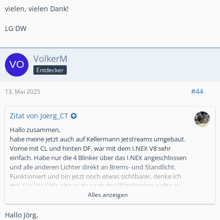
vielen, vielen Dank!
LG DW
VolkerM
Entdecker
#44
13. Mai 2025
Zitat von Joerg_CT
Hallo zusammen,
habe meine jetzt auch auf Kellermann Jetstreams umgebaut.
Vorne mit CL und hinten DF, war mit dem I.NEX V8 sehr
einfach. Habe nur die 4 Blinker über das I.NEX angeschlossen
und alle anderen Lichter direkt an Brems- und Standlicht.
Funktioniert und bin jetzt noch etwas sichtbarer, denke ich
mir. Für alle Fälle gibt es da noch drei TÜV Stecker, sollte es
Probleme geben. Das hat bei mir ungefähr 2 Tage gedauert,
Alles anzeigen
um es Ordentlich zu verlegen.
Hallo Jörg,