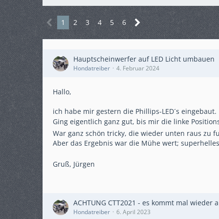
1
2
3
4
5
6
Hauptscheinwerfer auf LED Licht umbauen
Hondatreiber
4. Februar 2024
Hallo,
ich habe mir gestern die Phillips-LED´s eingebaut.
Ging eigentlich ganz gut, bis mir die linke Positio
War ganz schön tricky, die wieder unten raus zu
Aber das Ergebnis war die Mühe wert; superhelles 
Gruß, Jürgen
ACHTUNG CTT2021 - es kommt mal wieder and
Hondatreiber
6. April 2023