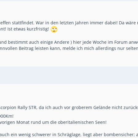
ffen stattfindet. War in den letzten Jahren immer dabei! Da wäre
t! Ist etwas kurzfristig!
 und bestimmt auch einige Andere ) hier jede Woche im Forum anwe
nvollen Beitrag leisten kann, melde ich mich allerdings nur selten
li Scorpion Rally STR, da ich auch vor groberem Gelände nicht zurüc
2000Km!
 vorigen Monat rund um die oberitalienischen Seen!
l auch ein wenig schwerer in Schräglage, liegt aber bombensicher; 