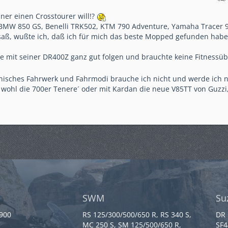
ner einen Crosstourer will!?
MW 850 GS, Benelli TRK502, KTM 790 Adventure, Yamaha Tracer 9
aß, wußte ich, daß ich für mich das beste Mopped gefunden habe!
e mit seiner DR400Z ganz gut folgen und brauchte keine Fitness
onisches Fahrwerk und Fahrmodi brauche ich nicht und werde ich 
 wohl die 700er Tenere´ oder mit Kardan die neue V85TT von Guzz
SWM
Su
 900
RS 125/300/500/650 R, RS 340 S,
DR 
MC 250 S, SM 125/500/650 R,
SF4