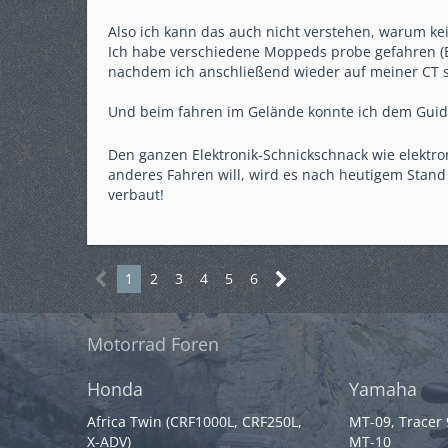
Also ich kann das auch nicht verstehen, warum kei
Ich habe verschiedene Moppeds probe gefahren (B
nachdem ich anschließend wieder auf meiner CT s
Und beim fahren im Gelände konnte ich dem Guid
Den ganzen Elektronik-Schnickschnack wie elektr
anderes Fahren will, wird es nach heutigem Stand
verbaut!
1
2
3
4
5
6
Motorrad Foren
Honda
Yamaha
Africa Twin (CRF1000L, CRF250L,
MT-09, Tracer
X-ADV)
MT-10