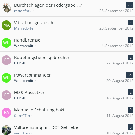
Durchschlagen der Federgabel???
23
rattenfrau
28. September 2012
Vibrationsgeräusch
2
Mahlsdorfer
20. September 2012
Handbremse
1
Westbandit
4. September 2012
Kupplungshebel gebrochen
2
CTRolf
27. August 2012
Powercommander
35
Westbandit
20. August 2012
HISS-Aussetzer
2
CTRolf
16. August 2012
Manuelle Schaltung hakt
9
falke67m
11. August 2012
Vollbremsung mit DCT Getriebe
6
varadero5
10. August 2012