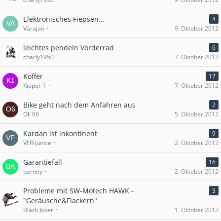
Elektronisches Fiepsen...
4
Varajan
9. Oktober 2012
leichtes pendeln Vorderrad
6
charly1950
7. Oktober 2012
Koffer
17
Kipper 1
7. Oktober 2012
Bike geht nach dem Anfahren aus
2
Oli 66
5. Oktober 2012
Kardan ist inkontinent
9
VFR-Junkie
2. Oktober 2012
Garantiefall
16
barney
2. Oktober 2012
Probleme mit SW-Motech HAWK -
3
"Geräusche&Flackern"
Black Joker
1. Oktober 2012