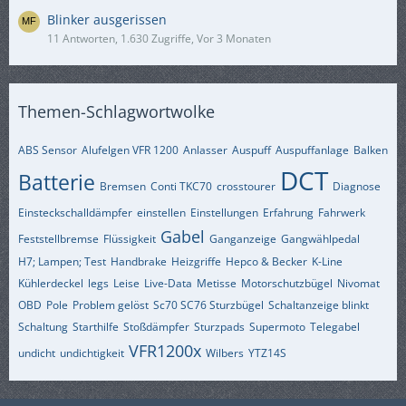
Blinker ausgerissen
11 Antworten, 1.630 Zugriffe, Vor 3 Monaten
Themen-Schlagwortwolke
ABS Sensor
Alufelgen VFR 1200
Anlasser
Auspuff
Auspuffanlage
Balken
DCT
Batterie
Bremsen
Conti TKC70
crosstourer
Diagnose
Einsteckschalldämpfer
einstellen
Einstellungen
Erfahrung
Fahrwerk
Gabel
Feststellbremse
Flüssigkeit
Ganganzeige
Gangwählpedal
H7; Lampen; Test
Handbrake
Heizgriffe
Hepco & Becker
K-Line
Kühlerdeckel
legs
Leise
Live-Data
Metisse
Motorschutzbügel
Nivomat
OBD
Pole
Problem gelöst
Sc70 SC76 Sturzbügel
Schaltanzeige blinkt
Schaltung
Starthilfe
Stoßdämpfer
Sturzpads
Supermoto
Telegabel
VFR1200x
undicht
undichtigkeit
Wilbers
YTZ14S