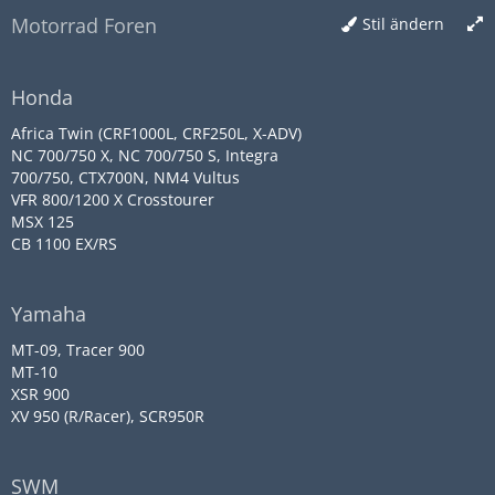
Motorrad Foren
Stil ändern
Honda
Africa Twin (CRF1000L, CRF250L, X-ADV)
NC 700/750 X, NC 700/750 S, Integra
700/750, CTX700N, NM4 Vultus
VFR 800/1200 X Crosstourer
MSX 125
CB 1100 EX/RS
Yamaha
MT-09, Tracer 900
MT-10
XSR 900
XV 950 (R/Racer), SCR950R
SWM