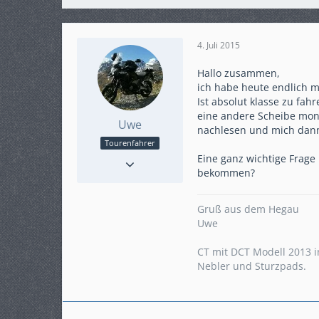
4. Juli 2015
Hallo zusammen,
ich habe heute endlich 
Ist absolut klasse zu fa
eine andere Scheibe mont
Uwe
nachlesen und mich dann
Tourenfahrer
Reaktionen
42
Eine ganz wichtige Frage
bekommen?
Punkte
2.262
Beiträge
435
Karteneintrag
ja
Gruß aus dem Hegau
Modell
Uwe
Crosstourer mit DCT
CT mit DCT Modell 2013 i
Nebler und Sturzpads.