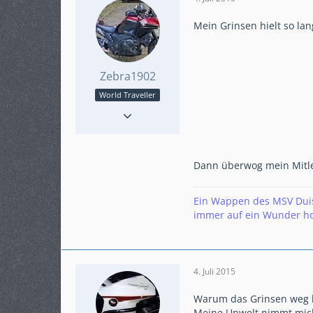
Mein Grinsen hielt so la
Zebra1902
World Traveller
Reaktionen
33
Punkte
3.598
Beiträge
700
Karteneintrag
ja
Dann überwog mein Mitle
Ein Wappen des MSV Duisb
immer auf ein Wunder hof
4. Juli 2015
Warum das Grinsen weg 