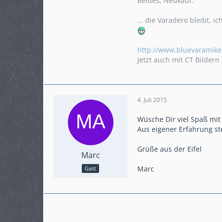
Beides, Neukauf.
... die Varadero bleibt, ic
http://www.bluevaramik
Jetzt auch mit CT Bildern .
4. Juli 2015
Wüsche Dir viel Spaß mi
Aus eigener Erfahrung st
Grüße aus der Eifel
Marc
Marc
Gast