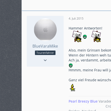
4. Juli 2015
Hammer Antworten!
BlueVaraMike
Also, mein Grinsen bekom
Tourenfahrer
Wenn der Hintern weh tut
Reaktionen
13
Ach ja, verdammt, arbei
Punkte
2.473
Beiträge
484
Hmmm, meine Frau will ja
Karteneintrag
ja
Ganz viel Freude wünsche
Modell
Crosstourer DCT
+Varadero
Pearl Breezy Blue
Varader
Pearl Sunbeam White
Cro