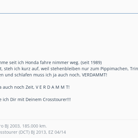
me seit ich Honda fahre nimmer weg. (seit 1989)
, steh ich kurz auf, weil stehenbleiben nur zum Pippimachen, Tri
ten und schlafen muss ich ja auch noch, VERDAMMT!
 auch noch Zeit, V E R D A M M T!
 ich Dir mit Deinem Crosstourer!!!
o BJ 2003, 185.000 km.
sstourer (DCT) BJ 2013, EZ 04/14