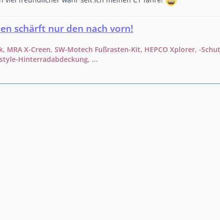
viel freundlicher wahr seit ich meinen CT fahre!
ten schärft nur den nach vorn!
k, MRA X-Creen, SW-Motech Fußrasten-Kit, HEPCO Xplorer, -Schutz
tyle-Hinterradabdeckung, ...