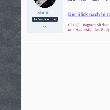
Meine Unwelt nimmt mich 
Martin J.
Der Blick nach hin
Reifen-Vernichter
Punkte
1.475
CT DCT - Bagster-Sitzban
Beiträge
285
und Hauptständer, Bodys
Karteneintrag
nein
Modell
CT DCT Weiß