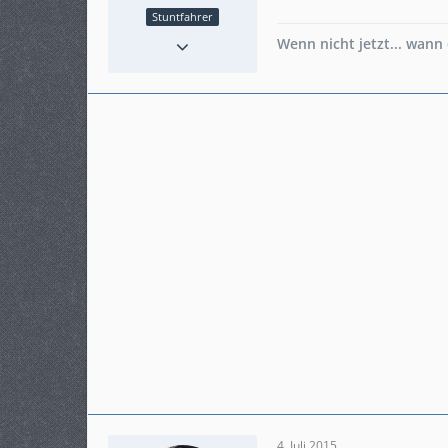
Stuntfahrer
Reaktionen
19
Wenn nicht jetzt... wann
Punkte
6.304
Beiträge
1.230
Karteneintrag
nein
Modell
auf der Suche....
4. Juli 2015