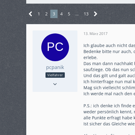
1
2
3
4
5
…
13
13. März 2017
Ich glaube auch nicht da
Bedenke bitte nur auch, 
erlebe.
Das man dann nachhakt ha
pcpanik
saufziege. Ob das nun sch
Und das gilt und galt auc
Vielfahrer
Reaktionen
1
Ich hinterfrage nun mal 
Mag sich vielleicht schlim
Punkte
381
Ich werde mal nach den 
Beiträge
64
Karteneintrag
nein
P.S.: ich denke ich find
Modell
RC90 / SD06
weder persönlich kennt,
alle Punkte erfragt habe 
Ist sicher das Gleiche w