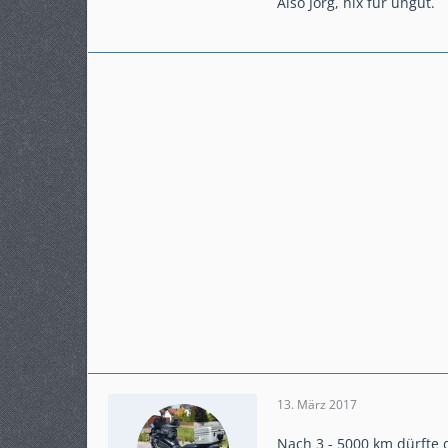
Also Jörg, nix für ungut.
13. März 2017
Nach 3 - 5000 km dürfte