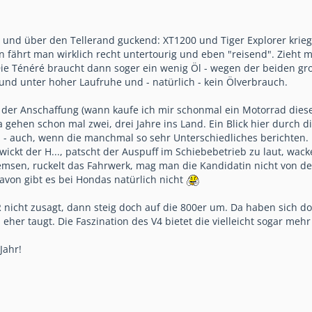
 und über den Tellerand guckend: XT1200 und Tiger Explorer krieg
n fährt man wirklich recht untertourig und eben "reisend". Zieht m
Die Ténéré braucht dann soger ein wenig Öl - wegen der beiden g
 und unter hoher Laufruhe und - natürlich - kein Ölverbrauch.
 in der Anschaffung (wann kaufe ich mir schonmal ein Motorrad dies
Da gehen schon mal zwei, drei Jahre ins Land. Ein Blick hier durch d
n - auch, wenn die manchmal so sehr Unterschiedliches berichten
wickt der H..., patscht der Auspuff im Schiebebetrieb zu laut, wacke
emsen, ruckelt das Fahrwerk, mag man die Kandidatin nicht von de
avon gibt es bei Hondas natürlich nicht
R nicht zusagt, dann steig doch auf die 800er um. Da haben sich d
her taugt. Die Faszination des V4 bietet die vielleicht sogar mehr - 
Jahr!