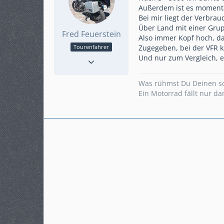
Außerdem ist es momentan
Bei mir liegt der Verbrau
Über Land mit einer Grup
Fred Feuerstein
Also immer Kopf hoch, da
Zugegeben, bei der VFR k
Tourenfahrer
Reaktionen
21
Und nur zum Vergleich, e
Punkte
2.606
Beiträge
508
Was rühmst Du Deinen sch
Karteneintrag
ja
Ein Motorrad fällt nur d
Modell
Crosstourer DCT