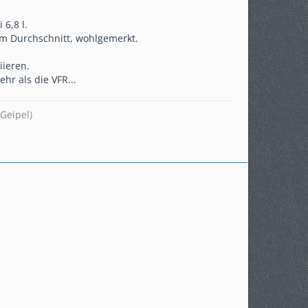
6,8 l.
im Durchschnitt, wohlgemerkt.
iieren.
r als die VFR...
Geipel)