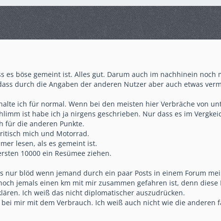
ss es böse gemeint ist. Alles gut. Darum auch im nachhinein noch 
dass durch die Angaben der anderen Nutzer aber auch etwas vermi
lte ich für normal. Wenn bei den meisten hier Verbräche von unt
limm ist habe ich ja nirgens geschrieben. Nur dass es im Vergkeich 
h für die anderen Punkte.
kritisch mich und Motorrad.
mer lesen, als es gemeint ist.
ersten 10000 ein Resümee ziehen.
e es nur blöd wenn jemand durch ein paar Posts in einem Forum mei
 noch jemals einen km mit mir zusammen gefahren ist, denn diese
klären. Ich weiß das nicht diplomatischer auszudrücken.
ie bei mir mit dem Verbrauch. Ich weiß auch nicht wie die anderen 