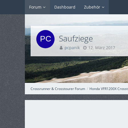
Forum
Dashboard
Zubehör
Saufziege
pcpanik
12. März 2017
Crossrunner & Crosstourer Forum
Honda VFR1200X Crosst