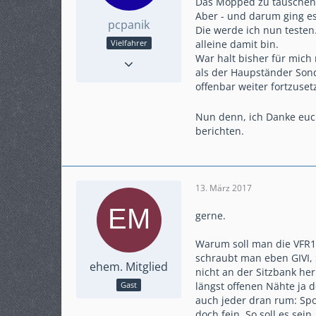
Das Mopped zu tauschen i
Aber - und darum ging es
pcpanik
Die werde ich nun testen.
alleine damit bin.
Vielfahrer
Reaktionen
1
War halt bisher für mich
als der Haupständer Son
Punkte
381
offenbar weiter fortzus
Beiträge
64
Karteneintrag
nein
Nun denn, ich Danke euch
Modell
RC90 / SD06
berichten.
13. März 2017
gerne.
Warum soll man die VFR12
schraubt man eben GIVI,
ehem. Mitglied
nicht an der Sitzbank he
längst offenen Nähte ja 
Gast
auch jeder dran rum: Spo
doch fein. So soll es se