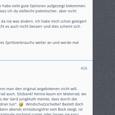
ich habe viele gute Optionen aufgezeigt bekommen.
ss ich da vielleicht polemischer, aber nicht
e da nie was ändern. Ich habe mich schon geärgert
 es auch nicht besserr und dies scheint sich
des Sprittverbrauchs weiter an und werde mal
#26
enn man den original angebotenen nicht will,
rad auch. Sitzbank? Kenne kaum ein Motorrad, wo
is der Gerd Jungbluth meinte, dass durch die
 dran tun".
Windschutzscheibe? Bastelt doch
 dann abends ermüdungsfrei vom Bock steigt, ist
originale nochmal runter oder lassen sie ganz