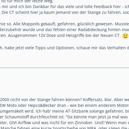
st für mich der letzte Weg.
 mir und ich bin Dankbar für das viele und tolle Feedback hier - 
 Die CT scheint hier ja kaum jemand von der Stange zu fahren, soda
 nie so. Alle Moppeds gekauft, gefahren, glücklich gewesen. Musst
derzubehör wurde und das fehlen einer Radabdeckung hinten macht
etzen. Ausgenommen 12V Dose und Heizgriffe bei der Neuen CT.
, habe jetzt viele Tipps und Optionen, schaue mir das Verhalten 
00X nicht von der Stange fahren können? Koffersatz, klar. Aber w
 SW Moto oder Hepco&Becker dran - wie bei einem anderem Motor
rumgemäkelt wird. Ich hab' meine AT-Sitzbank solange gefahren, b
der Schaumstoff durchfeuchtet ist; "Da könnte man jetzt ja mal was
iler, GIVI Airflow und was nicht für ein Zinnober. Und? Wenn man
in. Manche fahren eine kurze Sportscheibe von MRA, oder sägen die 