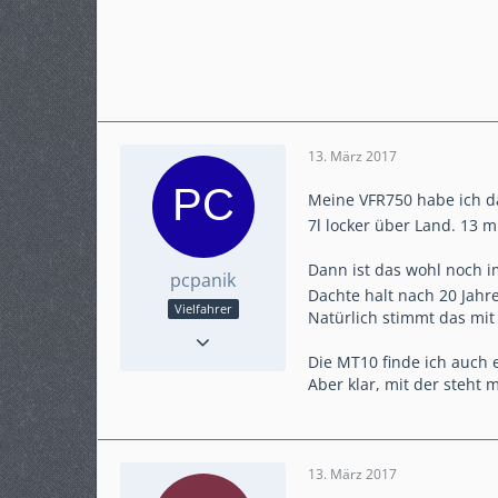
13. März 2017
Meine VFR750 habe ich d
7l locker über Land. 13 m
Dann ist das wohl noch 
pcpanik
Dachte halt nach 20 Jahr
Vielfahrer
Natürlich stimmt das mi
Reaktionen
1
Punkte
381
Die MT10 finde ich auch e
Beiträge
64
Aber klar, mit der steht
Karteneintrag
nein
Modell
RC90 / SD06
13. März 2017