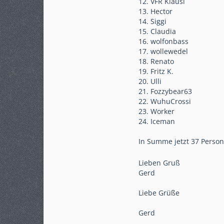
12. VFR Klausi
13. Hector
14. Siggi
15. Claudia
16. wolfonbass
17. wollewedel
18. Renato
19. Fritz K.
20. Ulli
21. Fozzybear63
22. WuhuCrossi
23. Worker
24. Iceman
In Summe jetzt 37 Perso
Lieben Gruß
Gerd
Liebe Grüße
Gerd