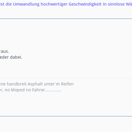
ist die Umwandlung hochwertiger Geschwindigkeit in sinnlose W
raus.
eder dabei.
ine handbreit Asphalt unter´m Reifen
er, no Moped no Fahrer..............