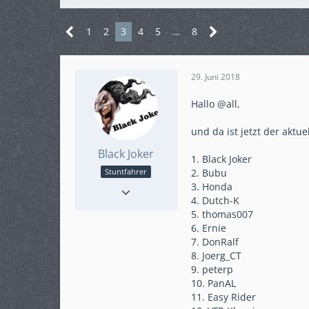
1
2
3
4
5
…
8
29. Juni 2018
Hallo @all,
und da ist jetzt der aktue
Black Joker
1. Black Joker
2. Bubu
Stuntfahrer
Reaktionen
49
3. Honda
4. Dutch-K
Punkte
8.849
5. thomas007
Beiträge
1.623
6. Ernie
Karteneintrag
ja
7. DonRalf
Modell
8. Joerg_CT
BMW R1200GS ADV
9. peterp
10. PanAL
11. Easy Rider