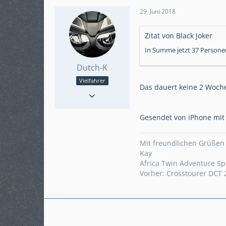
29. Juni 2018
Zitat von Black Joker
In Summe jetzt 37 Person
Dutch-K
Vielfahrer
Das dauert keine 2 Woche
Reaktionen
2
Punkte
637
Beiträge
119
Gesendet von iPhone mit
Karteneintrag
ja
Modell
Mit freundlichen Grüßen
AT AS DCT 2019
Kay
Africa Twin Adventure Sp
Vorher: Crosstourer DCT 