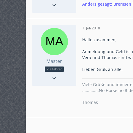
Reaktionen
49
Anders gesagt: Bremsen 
Punkte
8.849
Beiträge
1.623
Karteneintrag
ja
1. Juli 2018
Modell
BMW R1200GS ADV
Hallo zusammen,
Anmeldung und Geld ist 
Vera und Thomas sind wi
Master
Lieben Gruß an alle.
Vielfahrer
Punkte
720
Beiträge
126
Viele Grüße und immer e
Karteneintrag
ja
..............No Horse no Rid
Modell
Crosstourer- DCT
Thomas