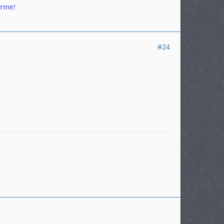
ärme!
#24