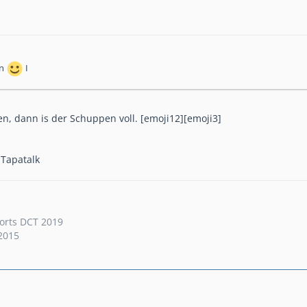
en
I
n, dann is der Schuppen voll. [emoji12][emoji3]
 Tapatalk
orts DCT 2019
2015