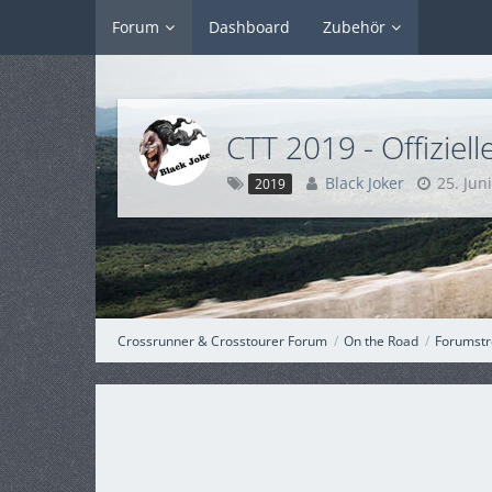
Forum
Dashboard
Zubehör
CTT 2019 - Offizie
Black Joker
25. Jun
2019
Crossrunner & Crosstourer Forum
On the Road
Forumstre