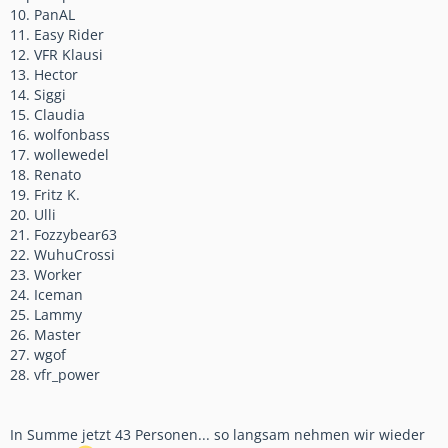
10. PanAL
11. Easy Rider
12. VFR Klausi
13. Hector
14. Siggi
15. Claudia
16. wolfonbass
17. wollewedel
18. Renato
19. Fritz K.
20. Ulli
21. Fozzybear63
22. WuhuCrossi
23. Worker
24. Iceman
25. Lammy
26. Master
27. wgof
28. vfr_power
In Summe jetzt 43 Personen... so langsam nehmen wir wieder