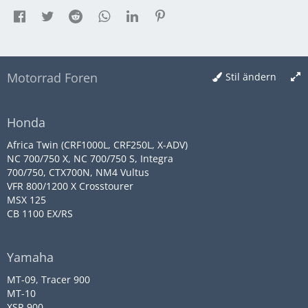
Motorrad Foren
Stil ändern
Honda
Africa Twin (CRF1000L, CRF250L, X-ADV)
NC 700/750 X, NC 700/750 S, Integra
700/750, CTX700N, NM4 Vultus
VFR 800/1200 X Crosstourer
MSX 125
CB 1100 EX/RS
Yamaha
MT-09, Tracer 900
MT-10
XSR 900