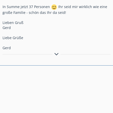
In Summe jetzt 37 Personen
Ihr seid mir wirklich wie eine
große Familie - schön das Ihr da seid!
Lieben Gruß
Gerd
Liebe Grüße
Gerd
Bremsen macht die Felge dreckig!!!!!!!!!!!
Anders gesagt: Bremsen ist die Umwandlung hochwertiger
Geschwindigkeit in sinnlose Wärme!