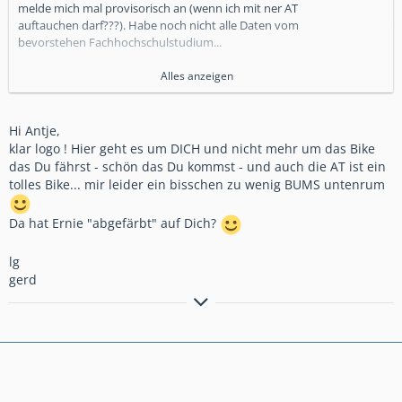
melde mich mal provisorisch an (wenn ich mit ner AT
auftauchen darf???). Habe noch nicht alle Daten vom
bevorstehen Fachhochschulstudium...
Offizielle Anmeldung und Kohle in den kommenden Tagen.
Alles anzeigen
Gruss Antje
Hi Antje,
klar logo ! Hier geht es um DICH und nicht mehr um das Bike
das Du fährst - schön das Du kommst - und auch die AT ist ein
tolles Bike... mir leider ein bisschen zu wenig BUMS untenrum
Da hat Ernie "abgefärbt" auf Dich?
lg
gerd
Bremsen macht die Felge dreckig!!!!!!!!!!!
Anders gesagt: Bremsen ist die Umwandlung hochwertiger
Geschwindigkeit in sinnlose Wärme!