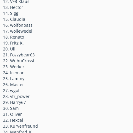
12. VFR Klausi
13. Hector
14. Siggi
15. Claudia
16. wolfonbass
17. wollewedel
18. Renato
19. Fritz K.
20. Ulli
21. Fozzybear63
22. WuhuCrossi
23. Worker
24. Iceman
25. Lammy
26. Master
27. wgof
28. vfr_power
29. Harry67
30. Sam
31. Oliver
32. Hexcel
33. Kurvenfreund
34. Manfred_K