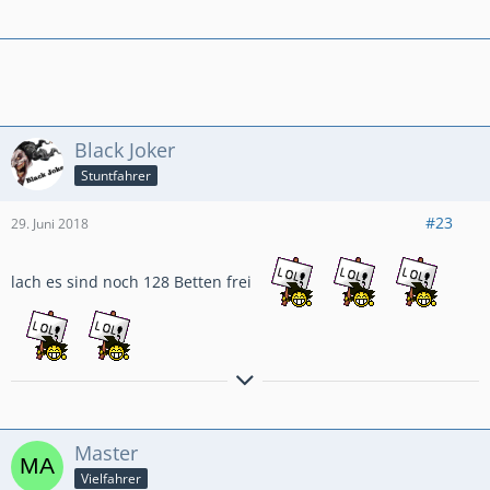
Kay
Africa Twin Adventure Sports DCT 2019
Vorher: Crosstourer DCT 2015
Black Joker
Stuntfahrer
#23
29. Juni 2018
lach es sind noch 128 Betten frei
Bremsen macht die Felge dreckig!!!!!!!!!!!
Anders gesagt: Bremsen ist die Umwandlung hochwertiger
Master
Geschwindigkeit in sinnlose Wärme!
Vielfahrer