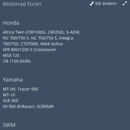
Motorrad Foren
Stil ändern
Honda
Africa Twin (CRF1000L, CRF250L, X-ADV)
NC 700/750 X, NC 700/750 S, Integra
700/750, CTX700N, NM4 Vultus
VFR 800/1200 X Crosstourer
MSX 125
CB 1100 EX/RS
Yamaha
MT-09, Tracer 900
MT-10
XSR 900
XV 950 (R/Racer), SCR950R
SWM