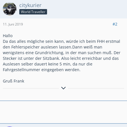
citykurier
World Traveller
#2
11. Juni 2019
Hallo
Da das alles mögliche sein kann, würde ich beim FHH erstmal
den Fehlerspeicher auslesen lassen.Dann weiß man
wenigstens eine Grundrichtung, in der man suchen muß. Der
Stecker ist unter der Sitzbank. Also leicht erreichbar und das
Auslesen selber dauert keine 5 min, da nur die
Fahrgestellnummer eingegeben werden.
Gruß Frank
´15er Crosstourer DCT,Honda-Koffersatz, Ermax-
Tourenscheibe,GSG-Crashpads,Bagster-Tankschutz,Givi-
xStream-Werkzeugtasche, lights4all-Rauchglas-Rücklicht,SW-
Hauptständer,SW-Fußrasten,Bodystyle-Hinterradabdeckung,
Givi-Motorschutz,BSG-Kardanschutz