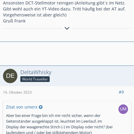
Ansonsten DCT-Stellmotor reinigen (Anleitung gibt´s im Netz.
Gibt wohl auch ein YT-Video dazu. Tritt häufig bei der AT auf.
Vorgehensweise ist aber gleich)
Gruß Frank
´15er Crosstourer DCT,Honda-Koffersatz, Ermax-
Tourenscheibe,GSG-Crashpads,Bagster-Tankschutz,Givi-
xStream-Werkzeugtasche, lights4all-Rauchglas-Rücklicht,SW-
Hauptständer,SW-Fußrasten,Bodystyle-Hinterradabdeckung,
Givi-Motorschutz,BSG-Kardanschutz
DeltaWhisky
World Traveller
#9
16. Oktober 2023
Zitat von umerx
Aber bei einer Frage bin ich mir nicht sicher, wenn der
Seitenständer ausgeklappt ist, leuchtet im Leerlauf, im
Display der waagerechte Strich (-) im Display oder nicht? (bei
laufendem und / oder bei stillstehendem Motor)