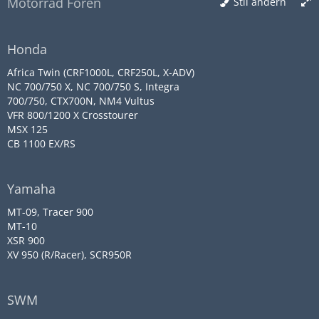
Motorrad Foren
Stil ändern
Honda
Africa Twin (CRF1000L, CRF250L, X-ADV)
NC 700/750 X, NC 700/750 S, Integra
700/750, CTX700N, NM4 Vultus
VFR 800/1200 X Crosstourer
MSX 125
CB 1100 EX/RS
Yamaha
MT-09, Tracer 900
MT-10
XSR 900
XV 950 (R/Racer), SCR950R
SWM