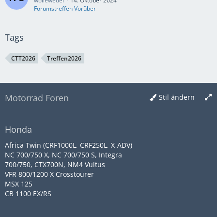
wollewedel
14. Oktober 2024
Forumstreffen Vorüber
Tags
CTT2026
Treffen2026
Motorrad Foren
Stil ändern
Honda
Africa Twin (CRF1000L, CRF250L, X-ADV)
NC 700/750 X, NC 700/750 S, Integra
700/750, CTX700N, NM4 Vultus
VFR 800/1200 X Crosstourer
MSX 125
CB 1100 EX/RS