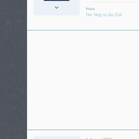
Reaktionen
50
Klaus
Punkte
2.763
Der Weg ist das Ziel
Beiträge
517
Karteneintrag
ja
Modell
Crosstourer DCT