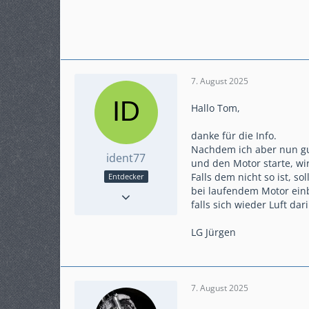
7. August 2025
Hallo Tom,
danke für die Info.
Nachdem ich aber nun gut
ident77
und den Motor starte, wi
Falls dem nicht so ist, s
Entdecker
Reaktionen
3
bei laufendem Motor ein
falls sich wieder Luft dar
Punkte
88
Beiträge
14
LG Jürgen
Karteneintrag
nein
7. August 2025