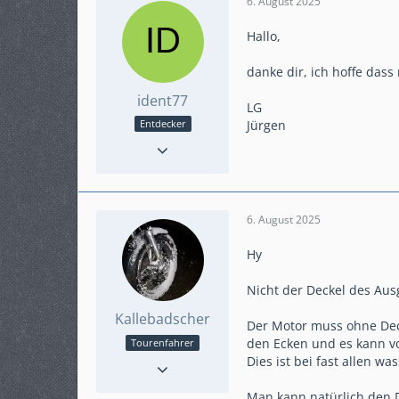
6. August 2025
Hallo,
danke dir, ich hoffe das
ident77
LG
Jürgen
Entdecker
Reaktionen
3
Punkte
88
Beiträge
14
Karteneintrag
nein
6. August 2025
Hy
Nicht der Deckel des Aus
Kallebadscher
Der Motor muss ohne Deck
den Ecken und es kann vo
Tourenfahrer
Reaktionen
169
Dies ist bei fast allen w
Punkte
2.074
Man kann natürlich den D