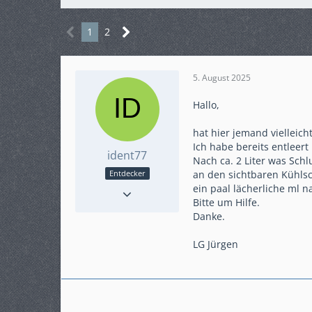
1
2
5. August 2025
Hallo,
hat hier jemand vielleich
Ich habe bereits entleer
ident77
Nach ca. 2 Liter was Schl
an den sichtbaren Kühlsc
Entdecker
Reaktionen
3
ein paal lächerliche ml n
Bitte um Hilfe.
Punkte
88
Danke.
Beiträge
14
Karteneintrag
nein
LG Jürgen