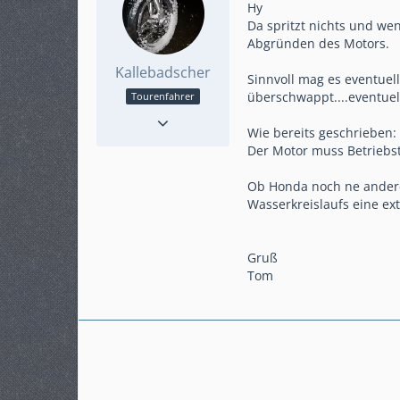
Hy
Da spritzt nichts und we
Abgründen des Motors.
Kallebadscher
Sinnvoll mag es eventuel
überschwappt....eventuel
Tourenfahrer
Reaktionen
169
Wie bereits geschrieben:
Punkte
2.074
Der Motor muss Betriebst
Beiträge
371
Karteneintrag
ja
Ob Honda noch ne andere M
Modell
DCT
Wasserkreislaufs eine ex
Gruß
Tom