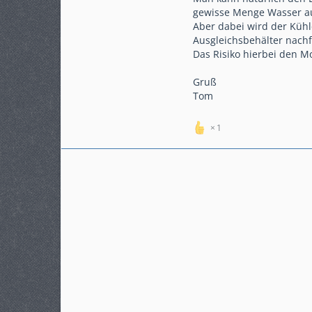
Beiträge
371
gewisse Menge Wasser au
Karteneintrag
ja
Aber dabei wird der Küh
Modell
DCT
Ausgleichsbehälter nachf
Das Risiko hierbei den M
Gruß
Tom
1