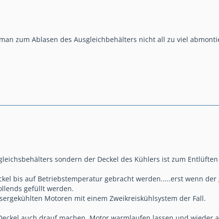
s man zum Ablasen des Ausgleichbehälters nicht all zu viel abmo
gleichsbehälters sondern der Deckel des Kühlers ist zum Entlüft
el bis auf Betriebstemperatur gebracht werden.....erst wenn der g
llends gefüllt werden.
assergekühlten Motoren mit einem Zweikreiskühlsystem der Fall.
eckel auch drauf machen, Motor warmlaufen lassen und wieder abk