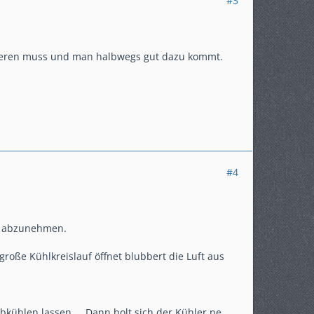
#3
ntieren muss und man halbwegs gut dazu kommt.
#4
en abzunehmen.
roße Kühlkreislauf öffnet blubbert die Luft aus
ühlen lassen.... Dann holt sich der Kühler ne