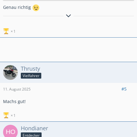
Genau richtig
GlG.Wolfgang aus dem schönen Bergischen Land
1
Thrusty
Vielfahrer
#5
11. August 2025
Machs gut!
1
Hondianer
Entdecker