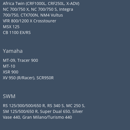
Africa Twin (CRF1000L, CRF250L, X-ADV)
NC 700/750 X, NC 700/750 S, Integra
700/750, CTX700N, NM4 Vultus
VFR 800/1200 X Crosstourer
MSX 125
CB 1100 EX/RS
Yamaha
MT-09, Tracer 900
MT-10
XSR 900
XV 950 (R/Racer), SCR950R
SWM
RS 125/300/500/650 R, RS 340 S, MC 250 S,
SM 125/500/650 R, Super Dual 650, Silver
Vase 440, Gran Milano/Turismo 440