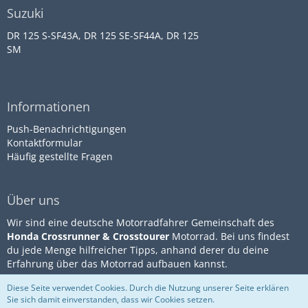
Suzuki
DR 125 S-SF43A, DR 125 SE-SF44A, DR 125
SM
Informationen
Push-Benachrichtigungen
Kontaktformular
Häufig gestellte Fragen
Über uns
Wir sind eine deutsche Motorradfahrer Gemeinschaft des
Honda Crossrunner & Crosstourer
Motorrad. Bei uns findest
du jede Menge hilfreicher Tipps, anhand derer du deine
Erfahrung über das Motorrad aufbauen kannst.
Diese Seite verwendet Cookies. Durch die Nutzung unserer Seite erklären
Sie sich damit einverstanden, dass wir Cookies setzen.
Community-Software:
WoltLab
Impressum
Datenschutz