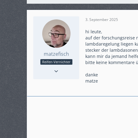
3. September 2025
hi leute,
auf der forschungsreise
lambdaregelung liegen k
stecker der lambdasonen
matzefisch
kann mir da jemand helf
bitte keine kommentare übe
Reifen-Vernichter
Reaktionen
107
danke
Punkte
1.149
matze
Beiträge
203
Karteneintrag
ja
Modell
SC76