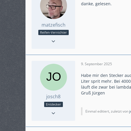
danke, gelesen.
matzefisch
Reifen-Vernichter
Reaktionen
107
Punkte
1.149
Beiträge
203
Karteneintrag
ja
9. September 2025
Modell
SC76
Habe mir den Stecker auc
Liter sprit mehr. Bei 40
läuft die zwar bei lambd
Gruß Jürgen
josch8
Entdecker
Reaktionen
1
Einmal editiert, zuletzt von
j
Punkte
81
Beiträge
14
Karteneintrag
nein