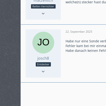
matzefisch
welche(n) stecker hast d
Reifen-Vernichter
Reaktionen
107
Punkte
1.149
Beiträge
203
Karteneintrag
ja
22. September 2025
Modell
SC76
Habe nur eine Sonde verba
Fehler kam bei mir einma
Habe danach keinen Fehl
josch8
Entdecker
Reaktionen
1
Punkte
81
Beiträge
14
Karteneintrag
nein
Modell
Crossrunner RC 94