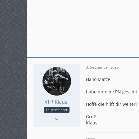
3. September 2025
Hallo Matze,
habe dir eine PN geschri
VFR Klausi
Hoffe die hilft dir weiter!
Tourenfahrer
Reaktionen
50
Gruß
Klaus
Punkte
2.763
Beiträge
517
Karteneintrag
ja