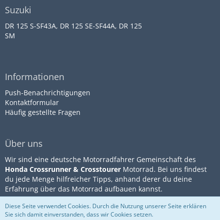
Suzuki
DR 125 S-SF43A, DR 125 SE-SF44A, DR 125
SM
Informationen
Push-Benachrichtigungen
Kontaktformular
Häufig gestellte Fragen
Über uns
Wir sind eine deutsche Motorradfahrer Gemeinschaft des
Honda Crossrunner & Crosstourer
Motorrad. Bei uns findest
du jede Menge hilfreicher Tipps, anhand derer du deine
Erfahrung über das Motorrad aufbauen kannst.
Diese Seite verwendet Cookies. Durch die Nutzung unserer Seite erklären
Sie sich damit einverstanden, dass wir Cookies setzen.
Community-Software:
WoltLab
Impressum
Datenschutz