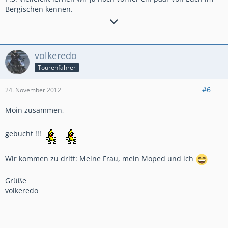
Bergischen kennen.
AT AS Tricolor SD06 klassisch
AT Tricolor DCT SD06, abgegeben mit 44.500 km
CT Pearl White klassisch mit 88 Tkm an Sohn abgegeben
volkeredo
Tourenfahrer
#6
24. November 2012
Moin zusammen,
gebucht !!!
Wir kommen zu dritt: Meine Frau, mein Moped und ich
Grüße
volkeredo