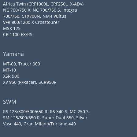
Africa Twin (CRF1000L, CRF250L, X-ADV)
NC 700/750 X, NC 700/750 S, Integra
700/750, CTX700N, NM4 Vultus
VFR 800/1200 X Crosstourer
MSX 125
CB 1100 EX/RS
Yamaha
MT-09, Tracer 900
MT-10
XSR 900
XV 950 (R/Racer), SCR950R
SWM
RS 125/300/500/650 R, RS 340 S, MC 250 S,
SM 125/500/650 R, Super Dual 650, Silver
Vase 440, Gran Milano/Turismo 440