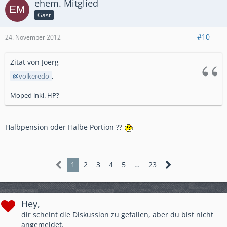
ehem. Mitglied
Gast
#10
24. November 2012
Zitat von Joerg
volkeredo
,
Moped inkl. HP?
Halbpension oder Halbe Portion ??
1
2
3
4
5
…
23
Hey,
dir scheint die Diskussion zu gefallen, aber du bist nicht
angemeldet.