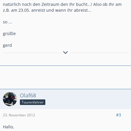
natürlich noch den Zeitraum den Ihr bucht...! Also ob Ihr am
z.B. am 23.05. anreist und wann ihr abreist...
so ...
grüßle
gerd
Bremsen macht die Felge dreckig!!!!!!!!!!!
Anders gesagt: Bremsen ist die Umwandlung hochwertiger
Geschwindigkeit in sinnlose Wärme!
Olaf68
Tourenfahrer
#3
23. November 2012
Hallo,