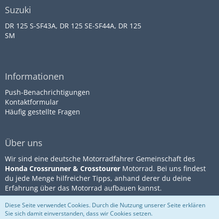
Suzuki
DR 125 S-SF43A, DR 125 SE-SF44A, DR 125
SM
Informationen
Push-Benachrichtigungen
Kontaktformular
Häufig gestellte Fragen
Über uns
Wir sind eine deutsche Motorradfahrer Gemeinschaft des
Honda Crossrunner & Crosstourer
Motorrad. Bei uns findest
du jede Menge hilfreicher Tipps, anhand derer du deine
Erfahrung über das Motorrad aufbauen kannst.
Diese Seite verwendet Cookies. Durch die Nutzung unserer Seite erklären
Sie sich damit einverstanden, dass wir Cookies setzen.
Community-Software:
WoltLab
Impressum
Datenschutz