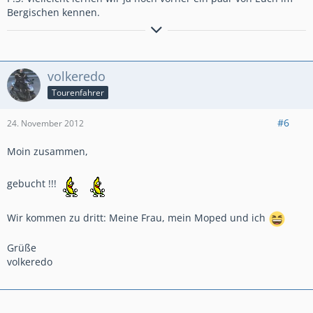
Bergischen kennen.
AT AS Tricolor SD06 klassisch
AT Tricolor DCT SD06, abgegeben mit 44.500 km
CT Pearl White klassisch mit 88 Tkm an Sohn abgegeben
volkeredo
Tourenfahrer
#6
24. November 2012
Moin zusammen,
gebucht !!!
Wir kommen zu dritt: Meine Frau, mein Moped und ich
Grüße
volkeredo