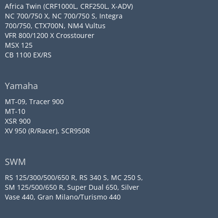
Africa Twin (CRF1000L, CRF250L, X-ADV)
NC 700/750 X, NC 700/750 S, Integra
700/750, CTX700N, NM4 Vultus
VFR 800/1200 X Crosstourer
MSX 125
CB 1100 EX/RS
Yamaha
MT-09, Tracer 900
MT-10
XSR 900
XV 950 (R/Racer), SCR950R
SWM
RS 125/300/500/650 R, RS 340 S, MC 250 S,
SM 125/500/650 R, Super Dual 650, Silver
Vase 440, Gran Milano/Turismo 440