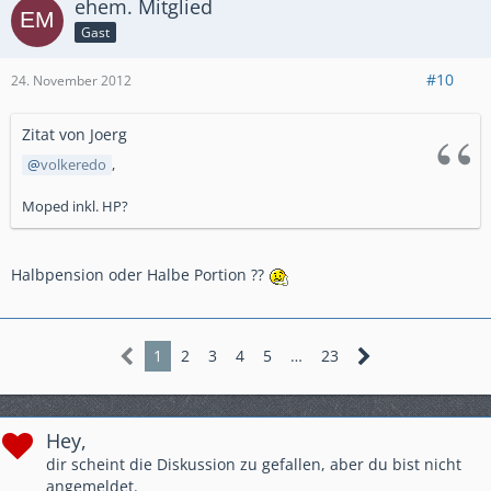
ehem. Mitglied
Gast
#10
24. November 2012
Zitat von Joerg
volkeredo
,
Moped inkl. HP?
Halbpension oder Halbe Portion ??
1
2
3
4
5
…
23
Hey,
dir scheint die Diskussion zu gefallen, aber du bist nicht
angemeldet.