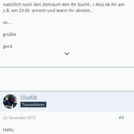
natürlich noch den Zeitraum den Ihr bucht...! Also ob Ihr am
z.B. am 23.05. anreist und wann ihr abreist...
so ...
grüßle
gerd
Bremsen macht die Felge dreckig!!!!!!!!!!!
Anders gesagt: Bremsen ist die Umwandlung hochwertiger
Geschwindigkeit in sinnlose Wärme!
Olaf68
Tourenfahrer
#3
23. November 2012
Hallo,