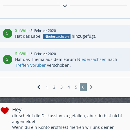
Every man has a right to his opinion, but no man has a right to be
wrong in his facts.
SirWill
5. Februar 2020
Hat das Label
hinzugefügt.
Niedersachsen
SirWill
5. Februar 2020
Hat das Thema aus dem Forum
Niedersachsen
nach
Treffen Vorüber
verschoben.
1
2
3
4
5
6
Hey,
dir scheint die Diskussion zu gefallen, aber du bist nicht
angemeldet.
Wenn du ein Konto eröffnest merken wir uns deinen