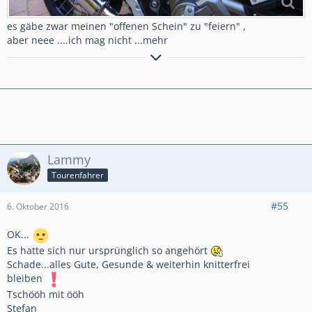
es gäbe zwar meinen "offenen Schein" zu "feiern" ,
aber neee ....ich mag nicht ...mehr
meine YT Zweiradecke....
https://www.youtube.com/channel/UCyTQy3ZsGIZCP6q7OPlaDf
g
Lammy
Tourenfahrer
#55
6. Oktober 2016
OK...
Es hatte sich nur ursprünglich so angehört
Schade...alles Gute, Gesunde & weiterhin knitterfrei
bleiben
Tschööh mit ööh
Stefan