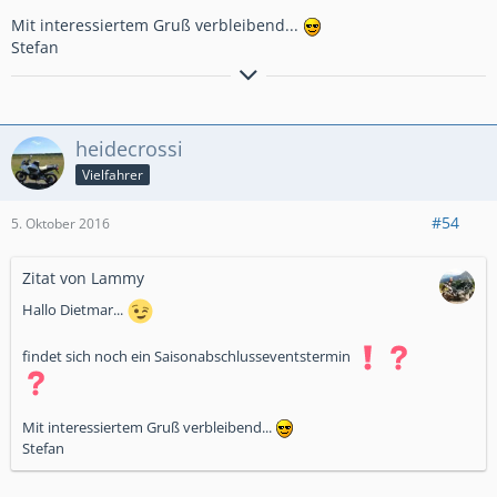
Mit interessiertem Gruß verbleibend...
Stefan
Every man has a right to his opinion, but no man has a right to be
wrong in his facts.
heidecrossi
Vielfahrer
#54
5. Oktober 2016
Zitat von Lammy
Hallo Dietmar...
findet sich noch ein Saisonabschlusseventstermin
Mit interessiertem Gruß verbleibend...
Stefan