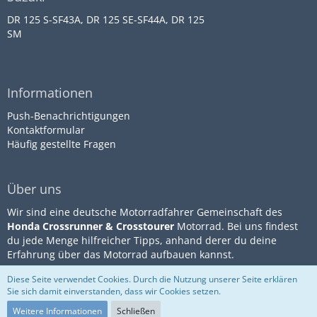
DR 125 S-SF43A, DR 125 SE-SF44A, DR 125
SM
Informationen
Push-Benachrichtigungen
Kontaktformular
Häufig gestellte Fragen
Über uns
Wir sind eine deutsche Motorradfahrer Gemeinschaft des
Honda Crossrunner & Crosstourer
Motorrad. Bei uns findest
du jede Menge hilfreicher Tipps, anhand derer du deine
Erfahrung über das Motorrad aufbauen kannst.
Diese Seite verwendet Cookies. Durch die Nutzung unserer Seite erklären
Sie sich damit einverstanden, dass wir Cookies setzen.
Community-Software:
WoltLab
Impressum
Datenschutz
Suite™
Nutzungsbestimmungen
Weitere Informationen
Schließen