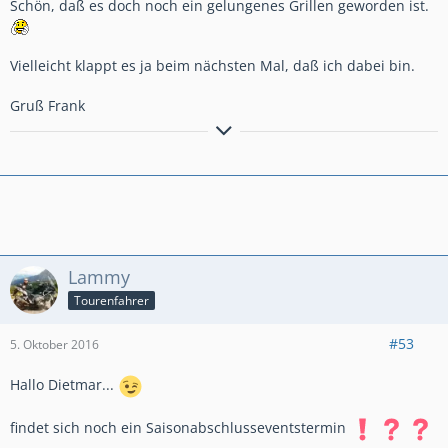
Schön, daß es doch noch ein gelungenes Grillen geworden ist.
Vielleicht klappt es ja beim nächsten Mal, daß ich dabei bin.
Gruß Frank
´15er Crosstourer DCT,Honda-Koffersatz, Ermax-
Tourenscheibe,GSG-Crashpads,Bagster-Tankschutz,Givi-
xStream-Werkzeugtasche, lights4all-Rauchglas-Rücklicht,SW-
Hauptständer,SW-Fußrasten,Bodystyle-Hinterradabdeckung,
Givi-Motorschutz,BSG-Kardanschutz
Lammy
Tourenfahrer
#53
5. Oktober 2016
Hallo Dietmar...
findet sich noch ein Saisonabschlusseventstermin