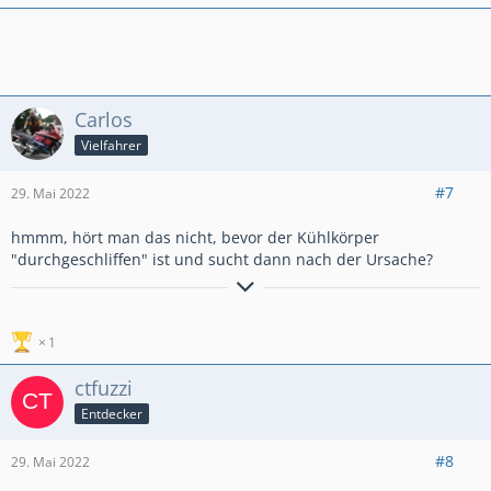
Carlos
Vielfahrer
#7
29. Mai 2022
hmmm, hört man das nicht, bevor der Kühlkörper
"durchgeschliffen" ist und sucht dann nach der Ursache?
Herzliche Grüße vom Carlos
Crosstourer DCT (SC 76) rot/schwarz aus 2019
1
ctfuzzi
Entdecker
#8
29. Mai 2022