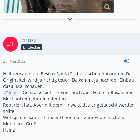
VFR1200XD, weiß, 5/13
, ca. 100´500 km, Dunlop Trailmax Raid
GIVI:
Sturzbügel + Monokey 35/40 + Airflow + Motorschutz + LED S322 +
Tankrucksack ST605B
ctfuzzi
HONDA:
Hauptständer + Heizgriffe + Windabweiser
Komfort Sitzbank mit Gel, Auspuff LeoVince, Heckhöherlegung 35mm, CLS-
Entdecker
Connect, H&B Griffschutz, Osram LED, Schuberth E1
#6
28. Mai 2022
Hallo zusammen. Besten Dank für die raschen Antworten. Das
Originalteil wird ja richtig teuer. Da kommt ja noch der Einbau
dazu. Mal schauen.
Jensi
: Genau so sieht meiner auch aus. Habe in Bosa einen
Mechaniker gefunden der Ihn
Repariert hat. Aber mit dem Hinweis, das er getauscht werden
sollte.
Wenigstens kann ich meine Ferien bis zum Ende machen.
Merci und Gruß
Heinz