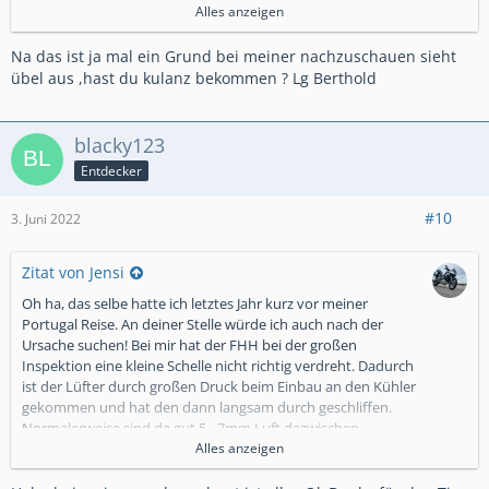
Wenigstens kann ich meine Ferien bis zum Ende machen.
Alles anzeigen
Merci und Gruß
Heinz
Na das ist ja mal ein Grund bei meiner nachzuschauen sieht
übel aus ,hast du kulanz bekommen ? Lg Berthold
blacky123
Entdecker
#10
3. Juni 2022
Zitat von Jensi
Oh ha, das selbe hatte ich letztes Jahr kurz vor meiner
Portugal Reise. An deiner Stelle würde ich auch nach der
Ursache suchen! Bei mir hat der FHH bei der großen
Inspektion eine kleine Schelle nicht richtig verdreht. Dadurch
ist der Lüfter durch großen Druck beim Einbau an den Kühler
gekommen und hat den dann langsam durch geschliffen.
Normalerweise sind da gut 5 - 7mm Luft dazwischen.
Ich habe meinen Kühler zum Löten gebracht. Da gibt es hier
Alles anzeigen
in Rostock jemanden, der das schon seit Jahrzehnten macht.