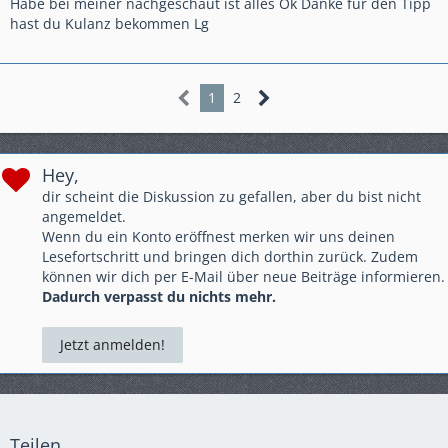
Bisher hat es für fast 30 Tkm gehalten.
Habe bei meiner nachgeschaut ist alles Ok Danke für den Tipp
hast du Kulanz bekommen Lg
1
2
Hey,
dir scheint die Diskussion zu gefallen, aber du bist nicht
angemeldet.
Wenn du ein Konto eröffnest merken wir uns deinen
Lesefortschritt und bringen dich dorthin zurück. Zudem
können wir dich per E-Mail über neue Beiträge informieren.
Dadurch verpasst du nichts mehr.
Jetzt anmelden!
Teilen