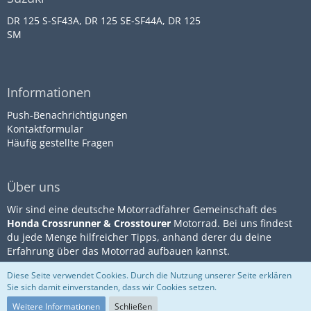
DR 125 S-SF43A, DR 125 SE-SF44A, DR 125
SM
Informationen
Push-Benachrichtigungen
Kontaktformular
Häufig gestellte Fragen
Über uns
Wir sind eine deutsche Motorradfahrer Gemeinschaft des
Honda Crossrunner & Crosstourer
Motorrad. Bei uns findest
du jede Menge hilfreicher Tipps, anhand derer du deine
Erfahrung über das Motorrad aufbauen kannst.
Diese Seite verwendet Cookies. Durch die Nutzung unserer Seite erklären
Sie sich damit einverstanden, dass wir Cookies setzen.
Community-Software:
WoltLab
Impressum
Datenschutz
Suite™
Nutzungsbestimmungen
Weitere Informationen
Schließen