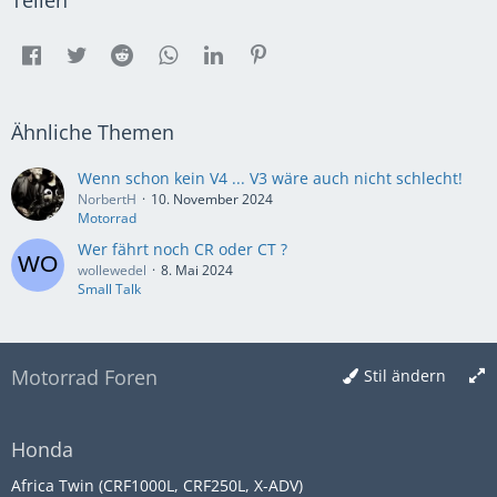
Teilen
Ähnliche Themen
Wenn schon kein V4 ... V3 wäre auch nicht schlecht!
NorbertH
10. November 2024
Motorrad
Wer fährt noch CR oder CT ?
wollewedel
8. Mai 2024
Small Talk
Motorrad Foren
Stil ändern
Honda
Africa Twin (CRF1000L, CRF250L, X-ADV)