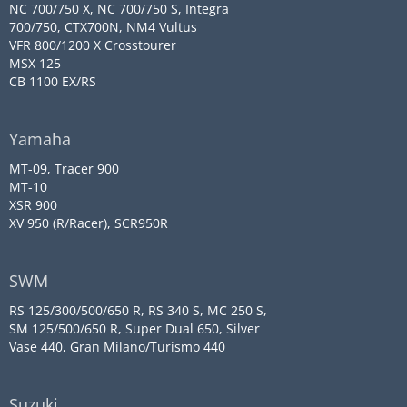
NC 700/750 X, NC 700/750 S, Integra
700/750, CTX700N, NM4 Vultus
VFR 800/1200 X Crosstourer
MSX 125
CB 1100 EX/RS
Yamaha
MT-09, Tracer 900
MT-10
XSR 900
XV 950 (R/Racer), SCR950R
SWM
RS 125/300/500/650 R, RS 340 S, MC 250 S,
SM 125/500/650 R, Super Dual 650, Silver
Vase 440, Gran Milano/Turismo 440
Suzuki