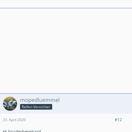
mopedluemmel
Reifen-Vernichter
#12
23. April 2020
Hi bruderbernhard,