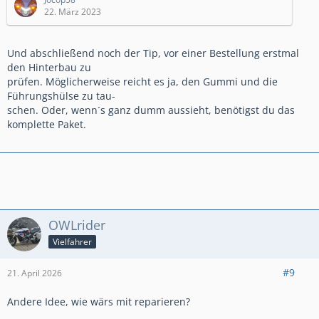
Blinker mit ein Spannung von 5 - 9 V versorgt werden.
22. März 2023
Diese reicht offensichtlich jedoch nicht, um den
Jetstream "anlaufen" zu lassen. Bei Kellermann versucht
Und abschließend noch der Tip, vor einer Bestellung erstmal
man derzeit, im Service eine Lösung…
den Hinterbau zu
prüfen. Möglicherweise reicht es ja, den Gummi und die
Führungshülse zu tau-
schen. Oder, wenn´s ganz dumm aussieht, benötigst du das
komplette Paket.
OWLrider
Vielfahrer
#9
21. April 2026
Andere Idee, wie wärs mit reparieren?