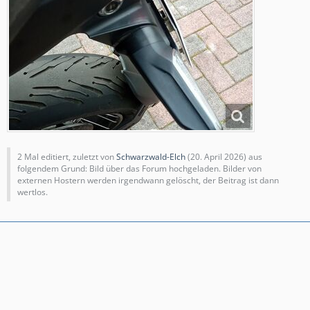
2 Mal editiert, zuletzt von
Schwarzwald-Elch
(
20. April 2026
) aus
folgendem Grund: Bild über das Forum hochgeladen. Bilder von
externen Hostern werden irgendwann gelöscht, der Beitrag ist dann
wertlos.