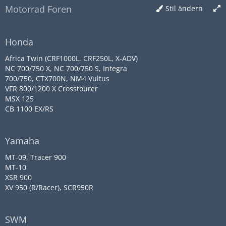
Motorrad Foren
Stil ändern
Honda
Africa Twin (CRF1000L, CRF250L, X-ADV)
NC 700/750 X, NC 700/750 S, Integra
700/750, CTX700N, NM4 Vultus
VFR 800/1200 X Crosstourer
MSX 125
CB 1100 EX/RS
Yamaha
MT-09, Tracer 900
MT-10
XSR 900
XV 950 (R/Racer), SCR950R
SWM