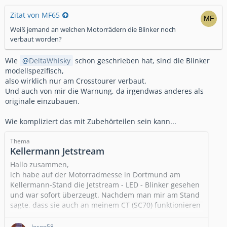
Zitat von MF65
Weiß jemand an welchen Motorrädern die Blinker noch
verbaut worden?
Wie
DeltaWhisky
schon geschrieben hat, sind die Blinker
modellspezifisch,
also wirklich nur am Crosstourer verbaut.
Und auch von mir die Warnung, da irgendwas anderes als
originale einzubauen.
Wie kompliziert das mit Zubehörteilen sein kann...
Thema
Kellermann Jetstream
Hallo zusammen,
ich habe auf der Motorradmesse in Dortmund am
Kellermann-Stand die Jetstream - LED - Blinker gesehen
und war sofort überzeugt. Nachdem man mir am Stand
sagte, dass sie auch an meinem CT (SC70) funktionieren
würden, habe ich sie gekauft.
Nun stellt sich aber heraus, dass die Original-LED-
Jocop58