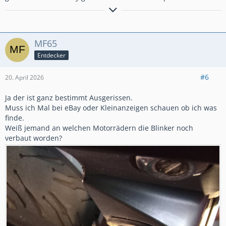
Die Straßen sind nicht überfüllt im
MF65
Ruhrgebiet. Es gibt nur zu wenige.
Entdecker
#6
20. April 2026
Ja der ist ganz bestimmt Ausgerissen.
Muss ich Mal bei eBay oder Kleinanzeigen schauen ob ich was
finde.
Weiß jemand an welchen Motorrädern die Blinker noch
verbaut worden?