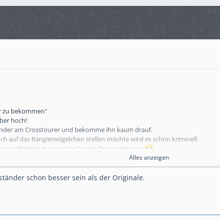
der zu bekommen"
aber hoch!
änder am Crosstourer und bekomme ihn kaum drauf.
h auf das Rangierwägelchen stellen möchte wird es schon kriminell.
 vom Christkind einen ConStands Zentralständer
Alles anzeigen
lich nicht das Thema, sorry.
ständer schon besser sein als der Originale.