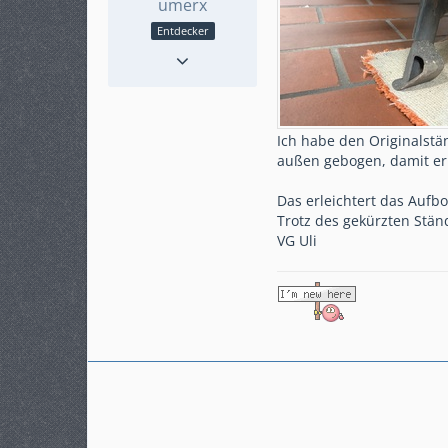
umerx
Entdecker
Reaktionen
15
Punkte
260
Beiträge
42
Karteneintrag
ja
Ich habe den Originalst
Modell
Crosstouer DCT
außen gebogen, damit er 
Das erleichtert das Aufb
Trotz des gekürzten Stän
VG Uli