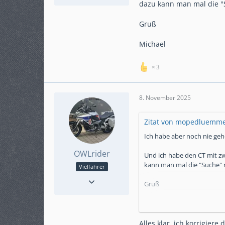
dazu kann man mal die "
Beiträge
278
Karteneintrag
ja
Gruß
Modell
Crosstourer Schalter
Michael
3
8. November 2025
Zitat von mopedluemme
Ich habe aber noch nie geh
OWLrider
Und ich habe den CT mit zw
kann man mal die "Suche" 
Vielfahrer
Reaktionen
35
Gruß
Punkte
435
Beiträge
78
Michael
Karteneintrag
nein
Modell
SC70
Alles klar, ich korrigiere 