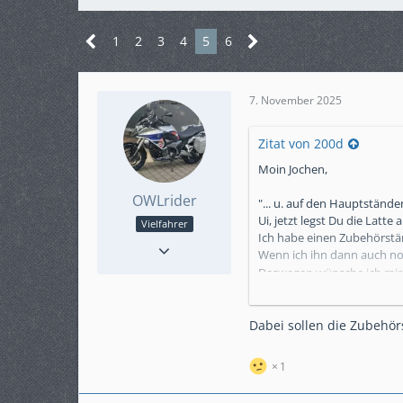
1
2
3
4
5
6
7. November 2025
Zitat von 200d
Moin Jochen,
OWLrider
"... u. auf den Hauptstän
Ui, jetzt legst Du die Latte 
Vielfahrer
Ich habe einen Zubehörst
Reaktionen
35
Wenn ich ihn dann auch noc
Punkte
435
Deswegen wünsche ich mir
Beiträge
78
Karteneintrag
nein
Aber das war hier ja eigent
Modell
SC70
Dabei sollen die Zubehör
Gruß
Arne
1