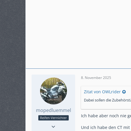
8. November 2025
Zitat von OWLrider
Dabei sollen die Zubehörstä
mopedluemmel
Ich habe aber noch nie g
Reifen-Vernichter
Reaktionen
17
Und ich habe den CT mit 
Punkte
1.416