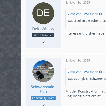
8. November 2025
Zitat von OWLrider
Dabei sollen die Zubehörstä
DeltaWhisky
Interessant, bisher habe 
World Traveller
Reaktionen
275
Punkte
3.554
Beiträge
649
Karteneintrag
ja
8. November 2025
Modell
Honda Crosstourer
VFR1200X DCT SC76
Zitat von OWLrider
Das es ungleich schwerer is
Schwarzwald-
Elch
Mit der Konstruktion hat
ungünstig platziert ist.
Community-Team
Reaktionen
154