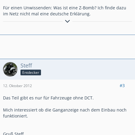
Für einen Unwissenden: Was ist eine Z-Bomb? Ich finde dazu
im Netz nicht mal eine deutsche Erklärung.
Ganz liebe Grüßle
Jochen
Honda VFR1200XD /
Garmin Zûmo660 FW5.20 CN Europe NT
2014.40 /
Garmin Zûmo590 CN Europe NTU 2015.10 /
BaseCamp Version 4.3.3 /
Schuberth C3 + SRC-System FW 3.00 /
Samsung Galaxy S4 Mini
Steff
Entdecker
#3
12. Oktober 2012
Das Teil gibt es nur für Fahrzeuge ohne DCT.
Mich interessiert ob die Ganganzeige nach dem Einbau noch
funktioniert.
Gruß Steff