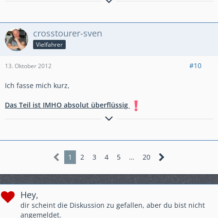
Gruß Ingo
Gut.
.Böse
crosstourer-sven
Vielfahrer
#10
13. Oktober 2012
Ich fasse mich kurz,
Das Teil ist IMHO absolut überflüssig
Gruss Sven aus B.
1
2
3
4
5
…
20
Hey,
dir scheint die Diskussion zu gefallen, aber du bist nicht
angemeldet.