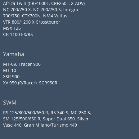
Africa Twin (CRF1000L, CRF250L, X-ADV)
NC 700/750 X, NC 700/750 S, Integra
700/750, CTX700N, NM4 Vultus
VFR 800/1200 X Crosstourer
MSX 125
CB 1100 EX/RS
Yamaha
MT-09, Tracer 900
MT-10
XSR 900
XV 950 (R/Racer), SCR950R
SWM
RS 125/300/500/650 R, RS 340 S, MC 250 S,
SM 125/500/650 R, Super Dual 650, Silver
Vase 440, Gran Milano/Turismo 440