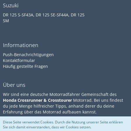
Suzuki
DR 125 S-SF43A, DR 125 SE-SF44A, DR 125
SM
Informationen
Push-Benachrichtigungen
Kontaktformular
Häufig gestellte Fragen
Über uns
Wir sind eine deutsche Motorradfahrer Gemeinschaft des
Honda Crossrunner & Crosstourer
Motorrad. Bei uns findest
du jede Menge hilfreicher Tipps, anhand derer du deine
Erfahrung über das Motorrad aufbauen kannst.
Diese Seite verwendet Cookies. Durch die Nutzung unserer Seite erklären
Sie sich damit einverstanden, dass wir Cookies setzen.
Community-Software:
WoltLab
Impressum
Datenschutz