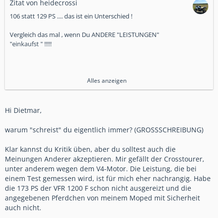
Zitat von heidecrossi
106 statt 129 PS .... das ist ein Unterschied !
Vergleich das mal , wenn Du ANDERE "LEISTUNGEN"
"einkaufst " !!!!!
Du bestellst 5 Brötchen , bekommst aber nur 3 in die Tüte !
Alles anzeigen
....und nu ??????
Hi Dietmar,
tut mir leid ....ich BIN nun mal kein "Markennationalist" ....
mich interessiert nur DAS , was ich geliefert bekomme
warum "schreist" du eigentlich immer? (GROSSSCHREIBUNG)
von dem , was mir versprochen wurde ....
Klar kannst du Kritik üben, aber du solltest auch die
....der Käfer begleitet mich nun schon seit 1976 ....und HAT
Meinungen Anderer akzeptieren. Mir gefällt der Crosstourer,
geliefert !
unter anderem wegen dem V4-Motor. Die Leistung, die bei
einem Test gemessen wird, ist für mich eher nachrangig. Habe
die 173 PS der VFR 1200 F schon nicht ausgereizt und die
angegebenen Pferdchen von meinem Moped mit Sicherheit
auch nicht.