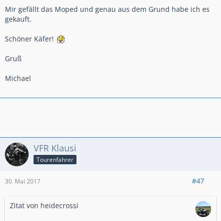
Mir gefällt das Moped und genau aus dem Grund habe ich es
gekauft.
Schöner Käfer!
Gruß
Michael
allerdings ...
....ich würde nicht weiterhin CT fahren , wenn ich nicht auch
GUTES an ihm finden würde ,
nehme mir aber heraus , auch kritisch sein zu dürfen ,
VFR Klausi
Tourenfahrer
wenn IHR Das nicht ABkönnt , ist das EUER Problem !
#47
30. Mai 2017
Di.
Zitat von heidecrossi