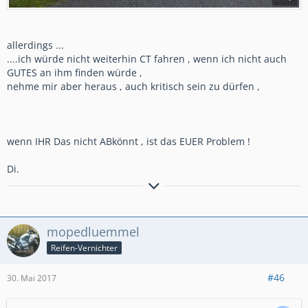
allerdings ...
....ich würde nicht weiterhin CT fahren , wenn ich nicht auch
GUTES an ihm finden würde ,
nehme mir aber heraus , auch kritisch sein zu dürfen ,
wenn IHR Das nicht ABkönnt , ist das EUER Problem !
Di.
meine YT Zweiradecke....
https://www.youtube.com/channel/UCyTQy3ZsGIZCP6q7OPlaDf
g
mopedluemmel
Reifen-Vernichter
#46
30. Mai 2017