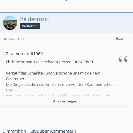
meine YT Zweiradecke....
https://www.youtube.com/channel/UCyTQy3ZsGIZCP6q7OPlaDf
g
heidecrossi
Vielfahrer
#44
30. Mai 2017
Zitat von andi1960
Ehrliche Antwort aus tiefstem Herzen. DU NERVST!!
Verkauf das Scheißteil und verschone uns mit deinem
Gejammer.
Die Dinge, die dich stören, kann man vor dem Kauf bemerken.
Und
wer dann trotzdem kauft, dem hilft auch der Vibrator in der
Birne nicht
Alles anzeigen
mehr.
...mmmhhh ....suuuper Kommentar !