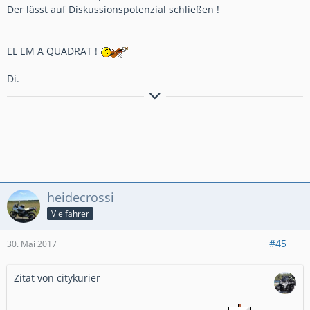
Der lässt auf Diskussionspotenzial schließen !
EL EM A QUADRAT !
Di.
meine YT Zweiradecke....
https://www.youtube.com/channel/UCyTQy3ZsGIZCP6q7OPlaDf
g
heidecrossi
Vielfahrer
#45
30. Mai 2017
Zitat von citykurier