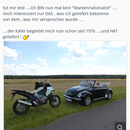
gehe ich nicht ins Gelände ( dafür hab ich früher immer eine
tut mir leid ....ich BIN nun mal kein "Markennationalist" ....
CR500 mit 121kg genommen). Wenn die Gabel vernünftig
mich interessiert nur DAS , was ich geliefert bekomme
ansprechen würde, wäre ich schon zufrieden.
von dem , was mir versprochen wurde ....
Ich erfreue mich weiterhin am DCT und V4 und hoffe, daß
Honda beim nächsten,leichteren "Crosstourer"(oder wie auch
....der Käfer begleitet mich nun schon seit 1976 ....und HAT
immer das Mopped dann heißt) weiterhin ein DCT anbietet.
geliefert !
Tja, so unterschiedlich sind die Empfindungen.
Gruß Frank