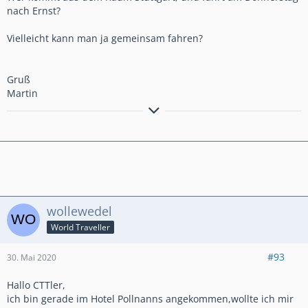
nach Ernst?
Vielleicht kann man ja gemeinsam fahren?
Gruß
Martin
Topsellerie Gelsitzbank, Hauptständer Motea, LED
Rauchglasrücklicht lights4all, Navihalter Bikertech,Topcase
Givi, Hinterradabdeckung Puig, Lenkererhöhung Voigt,
Sturzbügel Touratech, Tagfahrlampen Highsider, Bodis
Endschalldämpfer.
wollewedel
World Traveller
#93
30. Mai 2020
Hallo CTTler,
ich bin gerade im Hotel Pollnanns angekommen,wollte ich mir