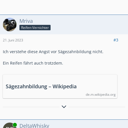
Mriva
Reifen-Vernichter
#3
21. Juni 2023
Ich verstehe diese Angst vor Sägezahnbildung nicht.
Ein Reifen fährt auch trotzdem.
Sägezahnbildung – Wikipedia
de.m.wikipedia.org
geheult wird erst, wenn`s blutet oder komisch absteht
Online
DeltaWhisky