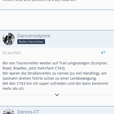
gegenüber dem Road 5
Vielleicht findest du auch nur, dass du durchschnittlich
begabt bist und forderst Motorrad und Reifen mehr als
andere - also zumindest als ich
Aber wie gesagt, das sind nur meine bescheidenen
Erfahrungen und ich würde mich erst recht als
Dancersixtyone
durchschnittlich begabten Motorradfahrer bezeichnen. Ich
Reifen-Vernichter
würde den Reifen vorbehaltlos für die Crosstourer
empfehlen. Auch wenn ich weiß, dass besonders das Thema
Reifen fast schon eine Religion ist
#7
22. Juni 2023
Bin von Tourenreifen wieder auf Trail umgestiegen (Scorpion,
Road, Roadtec, jetzt mehrfach CTA3)
Mir waren die Straßenreifen zu nervös (zu viel Händling), am
Gashahn drehen führte schon zu einer Lenkbewegung.
Mit den CTA3 bin ich super zufrieden und der kann bestimmt
mehr als ich.
Kurven sind die wohl erotischste Verbindung
zwischen zwei Punkten!!!
Dennis-CT