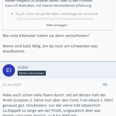
keinen Vergleich zu anderen Reifen, aber zu den Punkten
kann ich festhalten, mit meiner bescheidenen Erfahrung:
Da ich nicht viel auf der Bahn unterwegs bin und auch
nicht das Hochgefühl bei Höchstgeschwindigkeiten
habe, kann ich dazu nichts sagen. Ich bewege mich
Alles anzeigen
lieber sehr zügig auf kurvige Straßen
Wie viele Kilometer halten sie denn vorne/hinten?
Ich hatte noch nie das Gefühl mit dem Reifen
wegzurutschen. Meine "Angstnippel" sind nahezu nicht
mehr vorhanden, aber ich hatte nie das Gefühl auf der
Meine sind bald fällig, bin da noch am schwanken was
Reifenkante zu fahren, vielleicht habe ich auch gar
draufkommt.
keins (also Gefühl)
Ich habe Reifendrucksensoren verbaut, die auch die
eidie
Temperatur messen. Da war noch nie was
außergewöhnlich warm oder gar schmierig. Und
Reifen-Vernichter
anfassen konnte ich den Reifen immer ohne Probleme
Ich habe bei dem Reifen bisher immer ein Mega
#6
22. Juni 2023
Vertrauen gehabt, dass er mich durch alle Kurven
trägt. Auch wenn es nass ist habe ich das Gefühl von
Habe auch schon viele Paare durch, mit am Besten halt der
ausreichend sicherem Grip
Pirelli Scorpion 2. Fahre nun aber den Conti Trail Attack 3, fährt
Das Einlenkverhalten ist aus meiner Sicht super und
genauso gut, mindestens, nur der vorne hält tatsächlich
man kann sehr genau die Kurven an- und durchfahren
ca.doppelt so lange wie der Pirelli, unglaublich aber war.
Die Standfestigkeit des Road 6 ist deutlich besser
Hinten sind viele ähnlich, ca 8 bis 9000 km.