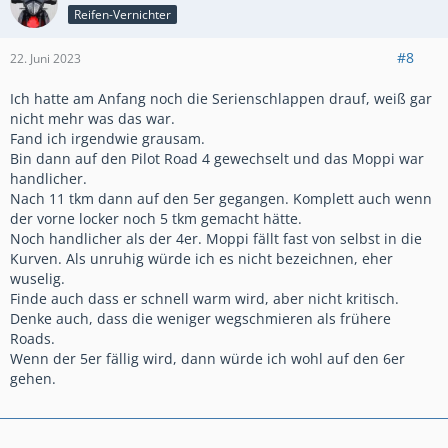
Grüße aus der Grafschaft
Reifen-Vernichter
Hermann
#8
22. Juni 2023
Ich hatte am Anfang noch die Serienschlappen drauf, weiß gar
nicht mehr was das war.
Fand ich irgendwie grausam.
Bin dann auf den Pilot Road 4 gewechselt und das Moppi war
handlicher.
Nach 11 tkm dann auf den 5er gegangen. Komplett auch wenn
der vorne locker noch 5 tkm gemacht hätte.
Noch handlicher als der 4er. Moppi fällt fast von selbst in die
Kurven. Als unruhig würde ich es nicht bezeichnen, eher
wuselig.
Finde auch dass er schnell warm wird, aber nicht kritisch.
Denke auch, dass die weniger wegschmieren als frühere
Roads.
Wenn der 5er fällig wird, dann würde ich wohl auf den 6er
gehen.