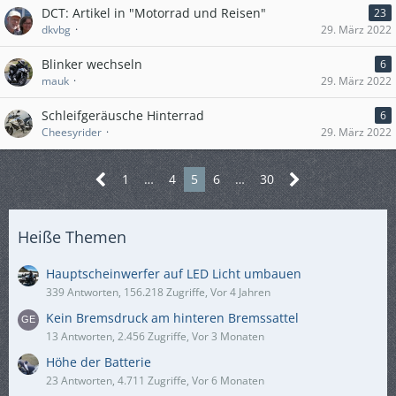
DCT: Artikel in "Motorrad und Reisen"
23
dkvbg
29. März 2022
Blinker wechseln
6
mauk
29. März 2022
Schleifgeräusche Hinterrad
6
Cheesyrider
29. März 2022
1
…
4
5
6
…
30
Heiße Themen
Hauptscheinwerfer auf LED Licht umbauen
339 Antworten, 156.218 Zugriffe, Vor 4 Jahren
Kein Bremsdruck am hinteren Bremssattel
13 Antworten, 2.456 Zugriffe, Vor 3 Monaten
Höhe der Batterie
23 Antworten, 4.711 Zugriffe, Vor 6 Monaten