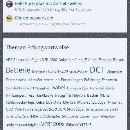
Bald Rückrufaktion Antriebswelle?
610 Antworten, 469.884 Zugriffe, Vor 10 Jahren
Blinker ausgerissen
11 Antworten, 1.637 Zugriffe, Vor 3 Monaten
Themen-Schlagwortwolke
ABS Sensor
Alufelgen VFR 1200
Anlasser
Auspuff
Auspuffanlage
Balken
DCT
Batterie
Bremsen
Conti TKC70
crosstourer
Diagnose
Einsteckschalldämpfer
einstellen
Einstellungen
Erfahrung
Fahrwerk
Gabel
Feststellbremse
Flüssigkeit
Ganganzeige
Gangwählpedal
H7; Lampen; Test
Handbrake
Heizgriffe
Hepco & Becker
K-Line
Kühlerdeckel
legs
Leise
Live-Data
Metisse
Motorschutzbügel
Nivomat
OBD
Pole
Problem gelöst
Sc70 SC76 Sturzbügel
Schaltanzeige blinkt
Schaltung
Starthilfe
Stoßdämpfer
Sturzpads
Supermoto
Telegabel
VFR1200x
undicht
undichtigkeit
Wilbers
YTZ14S