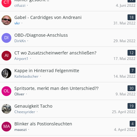
ctfuzzi
4. Juni 2022
Gabel - Cardridges von Andreani
18
vkr
31. Mai 2022
OBD-/Diagnose-Anschluss
DirkKn
29. Mai 2022
CT wo Zusatzscheinwerfer anschließen?
12
Airport1
17. Mai 2022
Kappe in Hinterrad Felgenmitte
7
Kallebadscher
14. Mai 2022
Spritsorte, merkt man den Unterschied??
30
Oliver
9. Mai 2022
Genauigkeit Tacho
19
Cheesyrider
25. April 2022
Blinker als Postionsleuchten
4
maaszi
4. April 2022