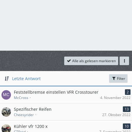
Alle als gelesen markieren
Letzte Antwort
Filter
Feststellbremse einstellen VFR Crosstourer
2
McCross
4. November 2022
Spezifischer Reifen
13
Cheesyrider
27. Oktober 2022
Kühler vfr 1200 x
10
CTFred
7. September 2022