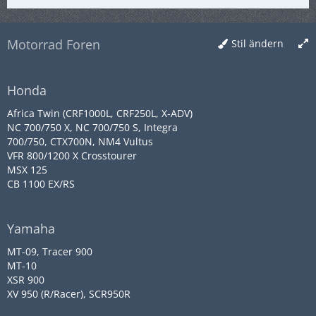
Motorrad Foren
Stil ändern
Honda
Africa Twin (CRF1000L, CRF250L, X-ADV)
NC 700/750 X, NC 700/750 S, Integra
700/750, CTX700N, NM4 Vultus
VFR 800/1200 X Crosstourer
MSX 125
CB 1100 EX/RS
Yamaha
MT-09, Tracer 900
MT-10
XSR 900
XV 950 (R/Racer), SCR950R