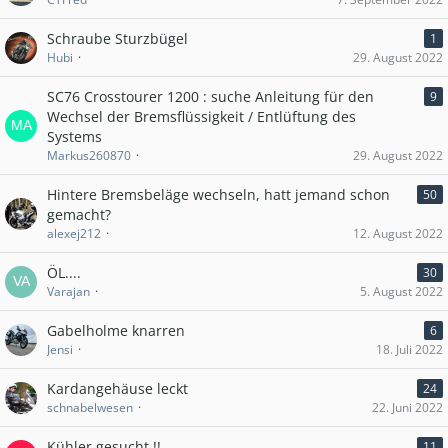
Schraube Sturzbügel
1
Hubi
29. August 2022
SC76 Crosstourer 1200 : suche Anleitung für den
9
Wechsel der Bremsflüssigkeit / Entlüftung des
Systems
Markus260870
29. August 2022
Hintere Bremsbeläge wechseln, hatt jemand schon
50
gemacht?
alexej212
12. August 2022
ÖL....
30
Varajan
5. August 2022
Gabelholme knarren
6
Jensi
18. Juli 2022
Kardangehäuse leckt
24
schnabelwesen
22. Juni 2022
Kühler gesucht !!
11