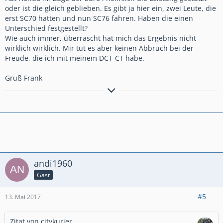
oder ist die gleich geblieben. Es gibt ja hier ein, zwei Leute, die
erst SC70 hatten und nun SC76 fahren. Haben die einen
Unterschied festgestellt?
Wie auch immer, überrascht hat mich das Ergebnis nicht
wirklich wirklich. Mir tut es aber keinen Abbruch bei der
Freude, die ich mit meinem DCT-CT habe.
Gruß Frank
´15er Crosstourer DCT,Honda-Koffersatz, Ermax-
Tourenscheibe,GSG-Crashpads,Bagster-Tankschutz,Givi-
xStream-Werkzeugtasche, lights4all-Rauchglas-Rücklicht,SW-
Hauptständer,SW-Fußrasten,Bodystyle-Hinterradabdeckung,
Givi-Motorschutz,BSG-Kardanschutz
andi1960
Gast
#5
13. Mai 2017
Zitat von citykurier