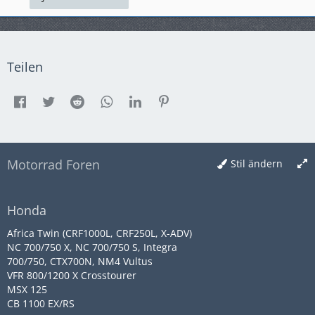
Teilen
Motorrad Foren
Stil ändern
Honda
Africa Twin (CRF1000L, CRF250L, X-ADV)
NC 700/750 X, NC 700/750 S, Integra
700/750, CTX700N, NM4 Vultus
VFR 800/1200 X Crosstourer
MSX 125
CB 1100 EX/RS