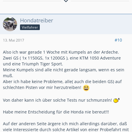
´15er Crosstourer DCT,Honda-Koffersatz, Ermax-
Tourenscheibe,GSG-Crashpads,Bagster-Tankschutz,Givi-
xStream-Werkzeugtasche, lights4all-Rauchglas-Rücklicht,SW-
Hondatreiber
Hauptständer,SW-Fußrasten,Bodystyle-Hinterradabdeckung,
Givi-Motorschutz,BSG-Kardanschutz
Vielfahrer
#10
13. Mai 2017
Also ich war gerade 1 Woche mit Kumpels an der Ardeche.
Zwei GS ( 1x 1150GS, 1x 1200GS ), eine KTM 1050 Adventure
und eine Triumph Tiger Sport.
Meine Kumpels sind alle nicht gerade langsam, wenn es sein
muß.
Aber ich habe keine Probleme, alle( auch die beiden GS) auf
schlechten Pisten vor mir herzutreiben!
Von daher kann ich über solche Tests nur schmunzeln!
Habe meine Entscheidung für die Honda nie bereut!!!
Auf der anderen Seite ärgere ich mich allerdings darüber, daß
viele Interessierte durch solche Artikel von einer Probefahrt mit