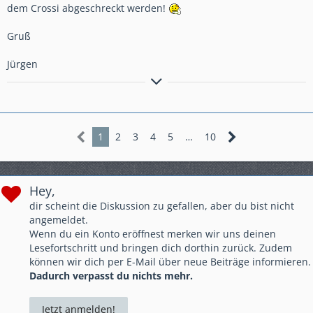
dem Crossi abgeschreckt werden!
Gruß
Jürgen
Honda Crosstourer silber Bj.12 mit Schaltgetriebe, Eigenbau-
Gepäckbrücke, Hauptständer, kleine getönte MRA-Scheibe,
Endurofußrasten, Motorschutzplatte, Steckdose, aufgepolsterte
Sitzbank von Jungbluth, Oxford Griffheizung, Becker-Navi und
1
2
3
4
5
…
10
Lenkererhöhung von Voigt
Hey,
dir scheint die Diskussion zu gefallen, aber du bist nicht
angemeldet.
Wenn du ein Konto eröffnest merken wir uns deinen
Lesefortschritt und bringen dich dorthin zurück. Zudem
können wir dich per E-Mail über neue Beiträge informieren.
Dadurch verpasst du nichts mehr.
Jetzt anmelden!