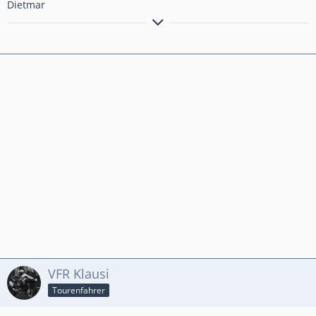
Dietmar
meine YT Zweiradecke....
https://www.youtube.com/channel/UCyTQy3ZsGIZCP6q7OPlaDf
g
VFR Klausi
Tourenfahrer