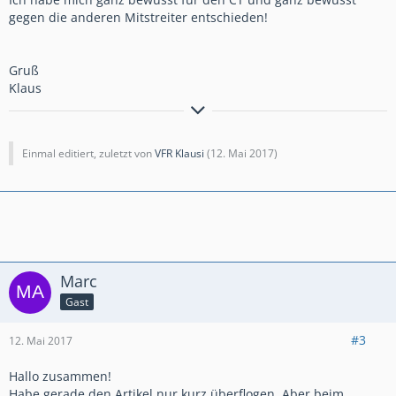
gegen die anderen Mitstreiter entschieden!
Gruß
Klaus
Klaus
Der Weg ist das Ziel
Einmal editiert, zuletzt von
VFR Klausi
(
12. Mai 2017
)
Marc
Gast
#3
12. Mai 2017
Hallo zusammen!
Habe gerade den Artikel nur kurz überflogen. Aber beim